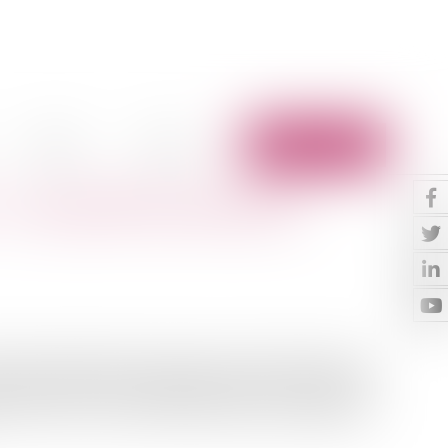
Vidéos
Contact
Espace client
: une spécificité domaniale
littorale appartenant en principe au domaine public de
ge colonial et outil de régulation foncière, cette bande
ière de droit de la propriété publique, d’aménagement