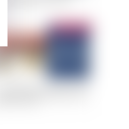
rde responsabilité des collectivités
Publié le :
24/06/2025
 responsabilité des professionnels concourant
 Service de Prévention et de Santé au Travail
édecine du Travail)