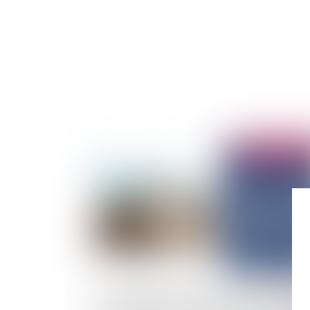
Publié le :
30/06/
Prorogation exceptionnelle du délai de validi