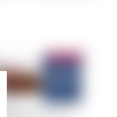
Publié le :
30/06/2025
te contre les sargasses dans les Antilles : la