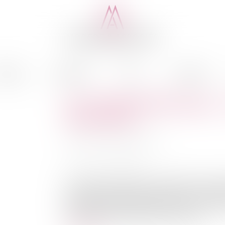
cédure
Médiation
Actus
Honoraires
Les « 50 pas géométriques » 
ultramarine
Auteur : TROUVÉ Ludivine
Publié le :
27/06/2025
Source :
www.eurojuris.fr
Les 50 pas géométriques constituent une zone 
l’État dans les territoires d’outre-mer. Hérita
soulève aujourd’hui des enjeux majeurs en mat
du territoire, de régularisation d’occupat...