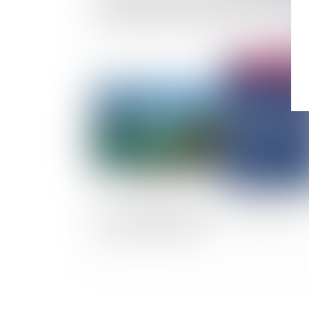
des autorisations d’urbanisme délivrées entre
1er janvier 2021 et le 28 mai 2024
Publié le :
27/06/
Les « 50 pas géométriques » : une spécificité
domaniale ultramarine