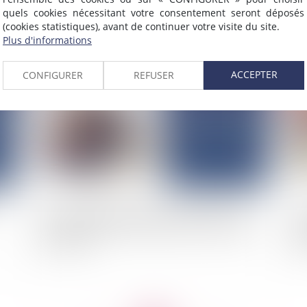
 le
d'exploitation : les critères de l'usage sérieux
lou
quels cookies nécessitant votre consentement seront déposés
précisés
(cookies statistiques), avant de continuer votre visite du site.
Plus d'informations
2025
Publié le :
25/06/2025
ACCEPTER
CONFIGURER
REFUSER
Devoir d'information précontractuelle : Vers
La
une obligation d’information précontractuelle
au
plus stricte
(M