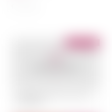
Publié le :
09/01/2019
LEGALDESIGN et business: pour les Avocats,
c’est maintenant !