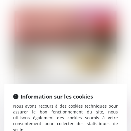
Publié le :
08/01/2019
L'ordonnance 2017 – 562 : retour sur 18 mois
d'application du nouveau code général de la
propriété des personnes publiques
Information sur les cookies
Nous avons recours à des cookies techniques pour
Publié le :
08/01/2019
assurer le bon fonctionnement du site, nous
utilisons également des cookies soumis à votre
consentement pour collecter des statistiques de
visite.