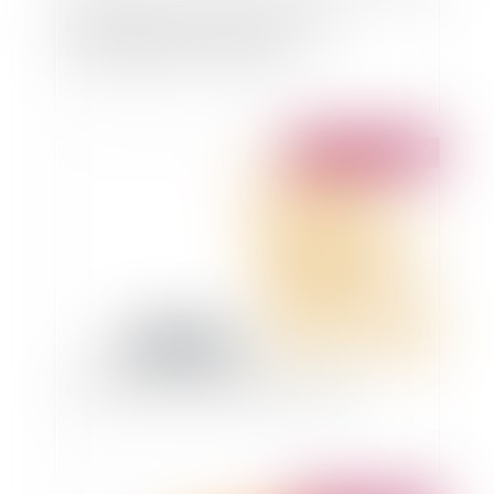
Résiliation du bail commercial par un
copropriétaire de l'immeuble
Publié le :
04/01/2019
CDD non signé : requalification assurée !