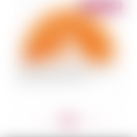
Publié le :
04/01/2019
Défaut de mention de la superficie d’un lot de
copropriété dans l’avant-contrat
<<
<
...
278
279
280
281
282
283
284
...
>
>>