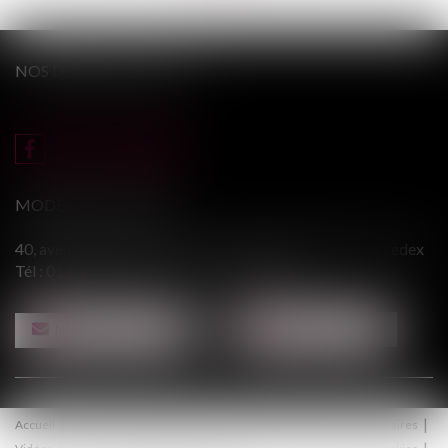
NOS DERNIERS TWEETS
MODERE & ASSOCIÉS
40, avenue du Général Leclerc - 94146 ALFORTVILLE cedex
Tél :
01 43 75 31 55
- Fax : 01 43 75 76 30
NOUS CONTACTER
NOUS LOCALISER
Accueil
Le cabinet
Équipe
Procédure
Médiation
Honoraires