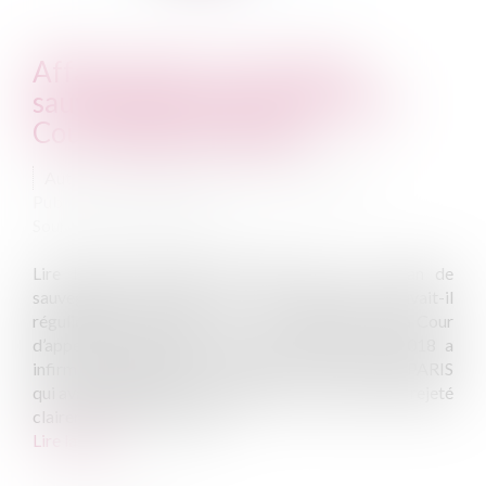
Affaire Tapie : le sort de la
sauvegarde après l’arrêt de la
Cour d’appel de PARIS
Auteurs : BOTTIN Matthieu, NEVEU Pascal
Publié le :
08/01/2019
Source :
www.eurojuris.fr
Lire l'article précédent Affaire Tapie : Un plan de
sauvegarde commun aux deux sociétés pouvait-il
régulièrement être arrêté ? On rappellera que la Cour
d’appel de PARIS dans son arrêt du 20 avril 2018 a
infirmé le jugement du Tribunal de commerce de PARIS
qui avait admis le plan des débitrices. Ce plan a été rejeté
clairement par la Cour qu...
Lire la suite