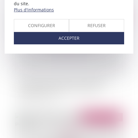
du site.
Plus d'informations
Publié le :
16/12/2014
CONFIGURER
REFUSER
ACCEPTER
Loi ouvrant au préfet le droit de préemption
urbain dans les communes carencées en
logements sociaux
Publié le :
16/12/2014