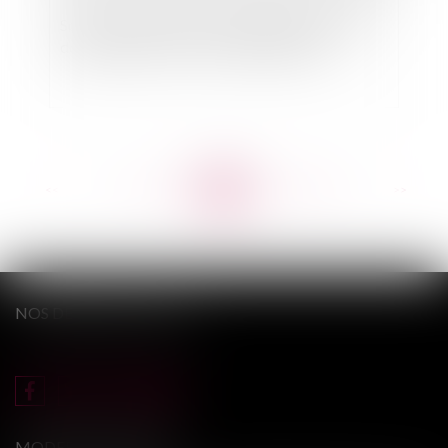
Sort de la convention d'occupation précaire du
domaine public en cas de déclassement
<<
<
...
457
458
459
460
461
462
463
...
>
>>
NOS DERNIERS TWEETS
MODERE & ASSOCIÉS