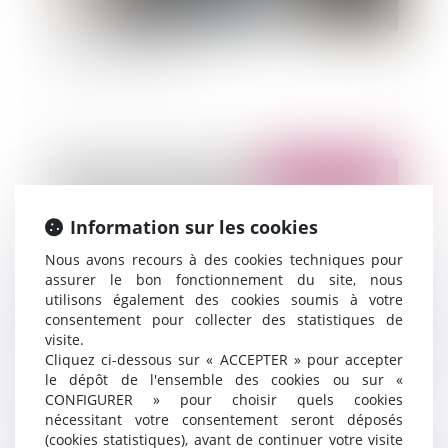
Le droit de se clore
Publié le :
17/12/2014
Information sur les cookies
Nous avons recours à des cookies techniques pour
assurer le bon fonctionnement du site, nous
utilisons également des cookies soumis à votre
consentement pour collecter des statistiques de
visite.
Cliquez ci-dessous sur « ACCEPTER » pour accepter
le dépôt de l'ensemble des cookies ou sur «
Agents contractuels de l’État : période d’essai,
CONFIGURER » pour choisir quels cookies
rémunération, licenciement
nécessitant votre consentement seront déposés
(cookies statistiques), avant de continuer votre visite