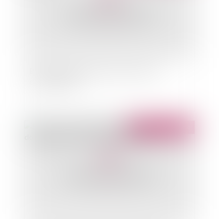
Bail commercial, fonds de commerce et
domaine public
Publié le :
16/12/2014