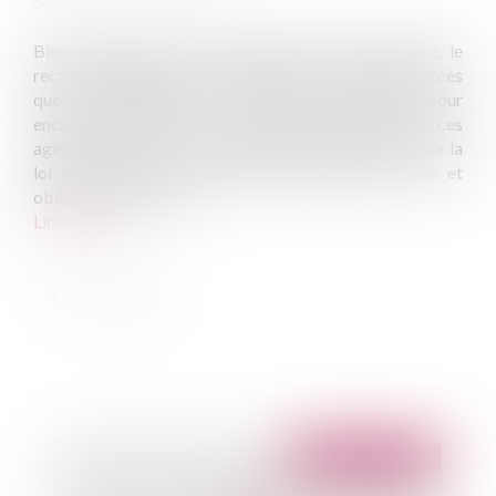
Source :
www.eurojuris.fr
Bien que prévu à titre exceptionnel et dérogatoire, le
recrutement d’agents non titulaires a connu un tel succès
que le législateur a été contraint d’intervenir pour
encadrer et renforcer la place et les droits de ces
agents.Le décret du 3 novembre 2014Si l’article 3 de la
loi n° 83-634 du 13 juillet 1983 portant droits et
obligations des foncti...
Lire la suite
Publié le :
19/12/2014