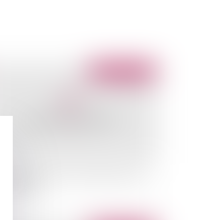
Publié le :
17/12/2009
acement de produit: le CSA adopte un projet
 délibération