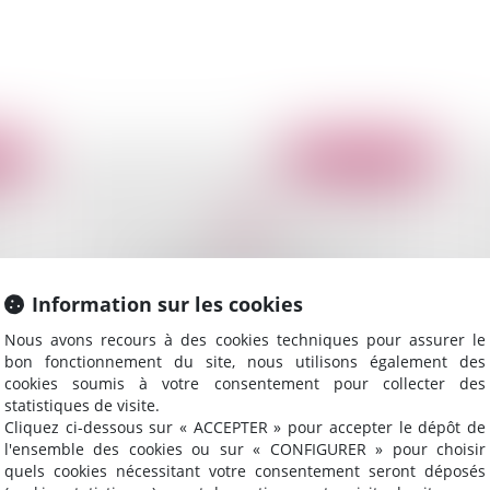
2009
Publié le :
17/12/2009
Information sur les cookies
Nous avons recours à des cookies techniques pour assurer le
bon fonctionnement du site, nous utilisons également des
cookies soumis à votre consentement pour collecter des
Assurance "dommages ouvrages": exercice de
Pl
statistiques de visite.
l'action subrogatoire avant paiement
de
Cliquez ci-dessous sur « ACCEPTER » pour accepter le dépôt de
l'ensemble des cookies ou sur « CONFIGURER » pour choisir
quels cookies nécessitant votre consentement seront déposés