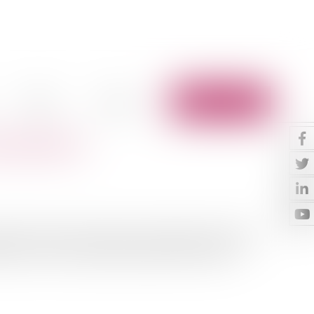
Vidéos
Contact
Espace client
nt paiement
tions récursoires contre les constructeurs, la date du
par la cour de cassationSi le paiement de l'indem...