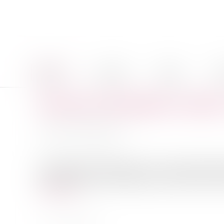
Accueil
Le cabinet
Équipe
Pro
Assurance "dommages ouvrages": 
Auteur : SAIMAN Francis
Publié le :
17/12/2009
Source :
www.eurojuris.fr
Si le paiement de l'indemnité est une condition indis
paiement n'est pas sans incidence sur l'exercice de ces 
Lire la suite