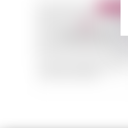
Publié le :
17/12/
Lutte contre la contrefaçon de médicaments 
harmonisation communautaire