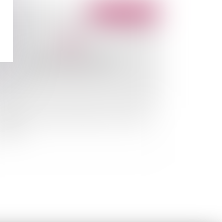
Publié le :
16/12/2009
iété civile à capital variable pour l’achat d’un
meuble