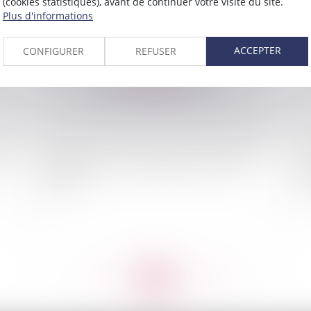
(cookies statistiques), avant de continuer votre visite du site.
Plus d'informations
2009
Publié le :
17/12/2009
ACCEPTER
CONFIGURER
REFUSER
et
Ratification des "Traités internet" de l'OMPI
Soc
par l'UE
im
<<
<
...
801
802
803
804
805
806
807
...
>
>>