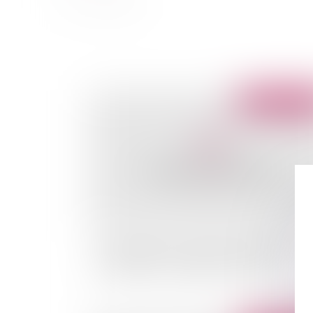
Publié le :
18/12/
La séparation des critères de sélection des
candidatures et de jugement des offres