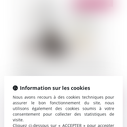
Publié le :
17/01/2023
Décision du 29 septembre 2022 : Le rappel de
l’exigence de la notification préalable des actes
de procédure
Information sur les cookies
Publié le :
13/01/2023
Nous avons recours à des cookies techniques pour
assurer le bon fonctionnement du site, nous
utilisons également des cookies soumis à votre
consentement pour collecter des statistiques de
visite.
Cliquez ci-dessous sur « ACCEPTER » pour accepter