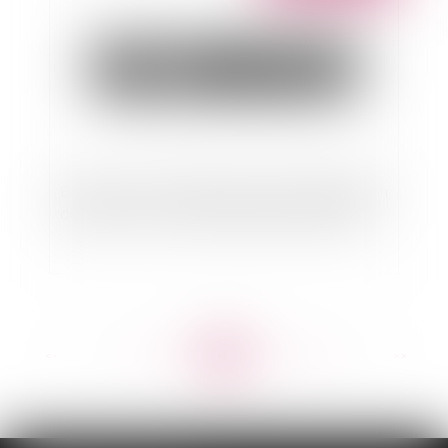
Bail commercial, nullité de la clause d'indexation
des loyers : la cour de cassation résiste ferme
<<
<
...
125
126
127
128
129
130
131
...
>
>>