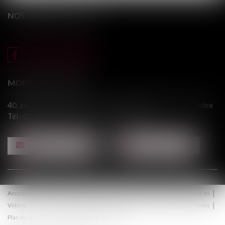
NOS DERNIERS TWEETS
MODERE & ASSOCIÉS
40, avenue du Général Leclerc - 94146 ALFORTVILLE cedex
Tél :
01 43 75 31 55
- Fax : 01 43 75 76 30
NOUS CONTACTER
NOUS LOCALISER
Accueil
Le cabinet
Équipe
Procédure
Médiation
Honoraires
Vidéos
Contact
Politique de confidentialité
Politique de cookies
Plan du site
Mentions légales
Articles