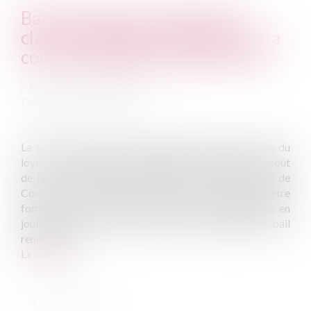
Bail commercial, nullité de la
clause d'indexation des loyers : la
cour de cassation résiste ferme
Auteur : MEDINA Jean-Luc
Publié le :
12/01/2023
Source :
www.eurojuris.fr
La loi sur les baux commerciaux prévoit la révision du
loyer commercial afin de l’adapter à l’évolution du coût
de la vie. Aux termes de l’article L 145-38 du Code de
Commerce, la demande en révision du loyer ne peut être
formée que 3 ans au moins après la date d’entrée en
jouissance du locataire ou après le point de départ du bail
renouvelé. L...
Lire la suite