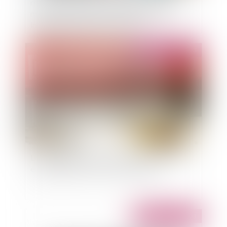
refuser de procéder à l'examen d'un patient, au
motif que l'établissement ne peut assurer
intégralement la prise en charge
Publié le :
12/01/2023
Le bail emphytéotique administratif et le bail
emphytéotique : des frères étrangers ?
Publié le :
12/01/2023