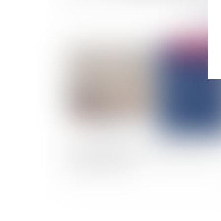
Publié le :
11/02/
Point sur la mutuelle communale, un outil peu
connu et peu clair