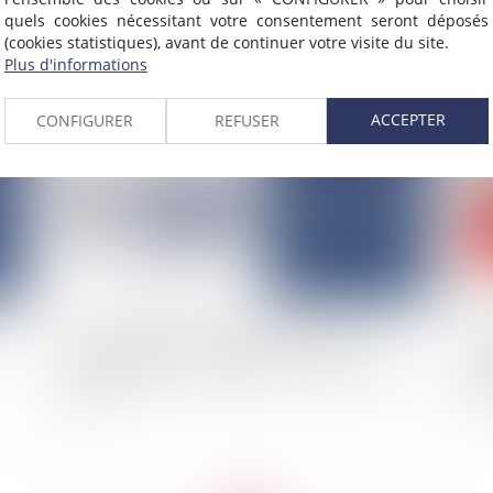
environnementale RE 2020
mer
quels cookies nécessitant votre consentement seront déposés
(cookies statistiques), avant de continuer votre visite du site.
Plus d'informations
2025
Publié le :
10/02/2025
ACCEPTER
CONFIGURER
REFUSER
Défaut d’information médicale : vers un
Bai
renversement systématique de la charge de la
co
preuve ?
réa