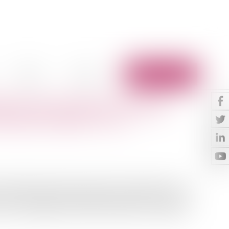
Vidéos
Contact
Espace client
iétaire peut-il donner congé au
ravaux à réaliser ? Oui
que le bailleur peut donner congé à son locataire, avec un
ieux. Des travaux envisagés par le propriétaire, dans la
un motif légitime et sérieux. Attention, si un juge est