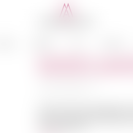
cédure
Médiation
Actus
Honoraires
Bail d’habitation : un propr
locataire pour un motif de t
Auteur : MICHELOT Nicolas
Publié le :
07/02/2025
Source :
www.eurojuris.fr
L'article 15 de la loi du 6 juillet 1989 prévoit 
préavis de 6 mois, pour un motif légitime et sér
maison ou l’appartement pris en location, sont 
saisi, il faudra que le pro...