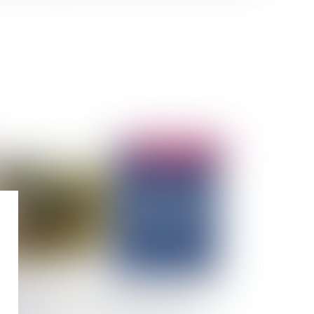
Publié le :
12/02/2025
int sur la situation démographique des outre-