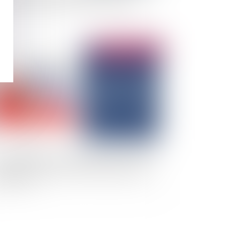
 et des forces vives dans ces territoires
Publié le :
07/02/2025
l d’habitation : un propriétaire peut-il donner
ngé au locataire pour un motif de travaux à
liser ? Oui