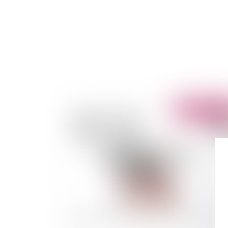
Publié le :
13/02/
Vidéo : Peut-on déshériter ses enfants ?