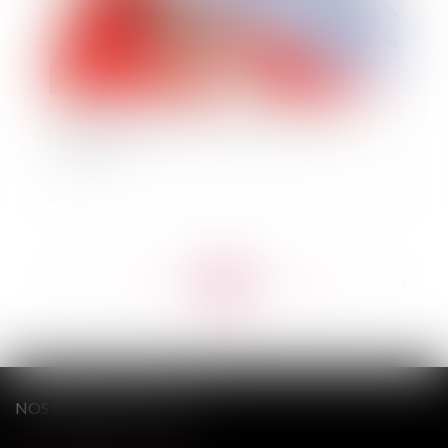
Bail rural à long terme et fixation du prix du
fermage
<<
<
...
500
501
502
503
504
505
506
...
>
>>
NOS DERNIERS TWEETS