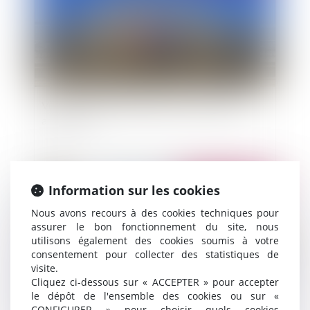
Voie de fait nouvelle formule: vers une mort
annoncée?
Publié le :
01/04/2014
Information sur les cookies
Nous avons recours à des cookies techniques pour
assurer le bon fonctionnement du site, nous
utilisons également des cookies soumis à votre
consentement pour collecter des statistiques de
visite.
Cliquez ci-dessous sur « ACCEPTER » pour accepter
le dépôt de l'ensemble des cookies ou sur «
CONFIGURER » pour choisir quels cookies