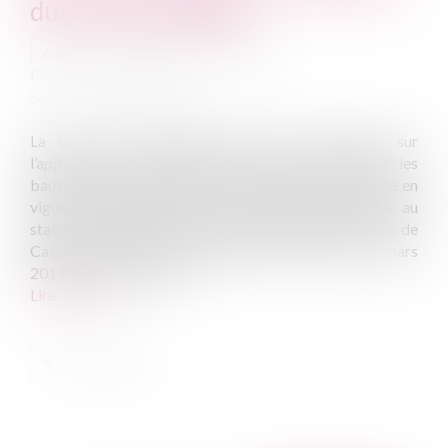
du prix du fermage
Auteur : FOUCHERAULT Sébastien
Publié le :
28/03/2014
Source :
www.eurojuris.fr
La Cour de Cassation vient de se prononcer sur
l’application de la majoration du prix du loyer pour les
baux à long terme ayant été renouvelés après l’entrée en
vigueur de l’ordonnance du 13 juillet 2006 relative au
statut du fermage.La 3ème Chambre Civile de la Cour de
Cassation vient de se prononcer par arrêt du 12 mars
2014 (n°12-29.406) sur...
Lire la suite