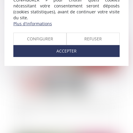
nécessitant votre consentement seront déposés
L’action en divorce des majeurs placés sous un
(cookies statistiques), avant de continuer votre visite
régime de protection
du site.
Plus d'informations
CONFIGURER
REFUSER
Publié le :
01/04/2014
ACCEPTER
Elections municipales 2014 : les résultats du 2nd
tour