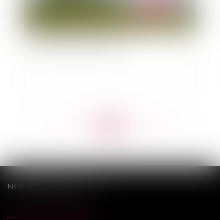
Base de donnée des notaires
<<
<
...
538
539
540
541
542
543
544
...
>
>>
NOS DERNIERS TWEETS