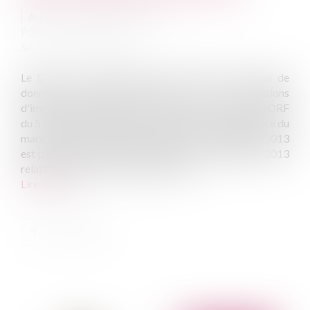
Auteur : VOITELLIER Thierry
Publié le :
06/09/2013
Source :
www.eurojuris.fr
Le Décret du 3 septembre 2013 relatif aux bases de
données notariales portant sur les mutations
d'immeubles à titre onéreux vient d'être publié au JORF
du 5 septembre 2013.Vers une meilleure connaissance du
marché de l'immobilierAu JORF du 5 septembre 2013
est publié le Décret n° 2013-803 du 3 septembre 2013
relatif aux bases de données notarial...
Lire la suite