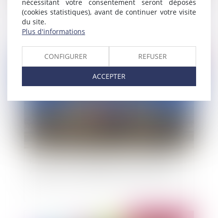
Fixation du barème indicatif de la valeur vénale
nécessitant votre consentement seront déposés
(cookies statistiques), avant de continuer votre visite
moyenne des terres agricoles en 2012
du site.
Plus d'informations
CONFIGURER
REFUSER
Publié le :
09/09/2013
ACCEPTER
Faute inexcusable imputable à la collectivité
employeur et compétence exclusive du T.A.S.S.
Publié le :
06/09/2013