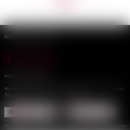
<<
<
...
148
149
150
151
152
153
154
...
>
>>
NOS DERNIERS TWEETS
MODERE & ASSOCIÉS
40, avenue du Général Leclerc - 94146 ALFORTVILLE cedex
Tél :
01 43 75 31 55
- Fax : 01 43 75 76 30
NOUS CONTACTER
NOUS LOCALISER