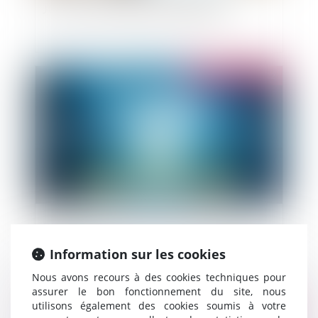
JUSTICE : POURQUOI, COMMENT ?
Publié le :
21/03/2022
Programme Congrès Eurojuris France 2022
Information sur les cookies
Nous avons recours à des cookies techniques pour
assurer le bon fonctionnement du site, nous
utilisons également des cookies soumis à votre
Publié le :
18/03/2022