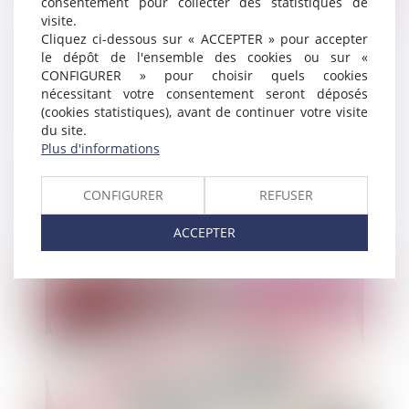
consentement pour collecter des statistiques de
visite.
Cliquez ci-dessous sur « ACCEPTER » pour accepter
le dépôt de l'ensemble des cookies ou sur «
CONFIGURER » pour choisir quels cookies
nécessitant votre consentement seront déposés
(cookies statistiques), avant de continuer votre visite
du site.
Plus d'informations
La conciliation dans le cadre d'un désaccord
CONFIGURER
REFUSER
entre un médecin coordonnateur d'un EHPAD et
son autorité hiérarchique
ACCEPTER
Publié le :
17/03/2022