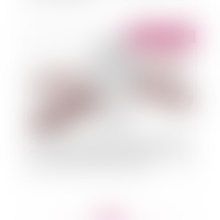
Publié le :
10/03/2022
Clôture pour insuffisance d’actif : L’interdiction
de reprise des poursuites individuelles ne s’étend
pas au conjoint codébiteur solidaire