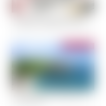
Le tout premier code général de la fonction
publique est entré en vigueur le 1er mars 2022 !
Publié le :
14/03/2022
Le recul du trait de côte : les apports de la Loi
climat et résilience