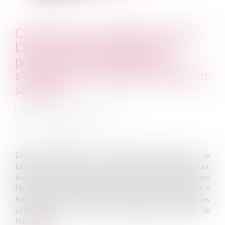
Clôture pour insuffisance d’actif :
L’interdiction de reprise des
poursuites individuelles ne
s’étend pas au conjoint codébiteur
solidaire
Auteur : HARDOUIN Maxime
Publié le :
10/03/2022
Source :
www.eurojuris.fr
L’article L643-11 du code de commerce prévoit que « Le
jugement de clôture de liquidation judiciaire pour
insuffisance d'actif ne fait pas recouvrer aux créanciers
l'exercice individuel de leurs actions contre le débiteur. »
Néanmoins, cette interdiction de reprise des poursuites
s’étend-t-elle au conjoint codébiteur solidaire de
l’obligation...