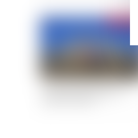
Publié le :
09/07/
Le préjudice moral des communes du fait de l
durée excessive des procédures : une
appréciation minimaliste