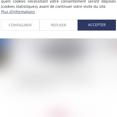
quels cookies nécessitant votre consentement seront déposés
(cookies statistiques), avant de continuer votre visite du site.
Plus d'informations
2020
Publié le :
08/07/2020
ACCEPTER
CONFIGURER
REFUSER
a
Précisions sur la qualification professionnelle
Le
d’un crédit et sur le délai de prescription de
l’action de la banque
<<
<
...
200
201
202
203
204
205
206
...
>
>>