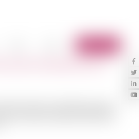
Vidéos
Contact
Espace client
e caution est disproportionné ?
rs 2020 a estimé que le cautionnement souscrit, qui
s années de revenus de la caution, était manifestement
s. Elle en a déduit que la banque devait être déchue de
t...