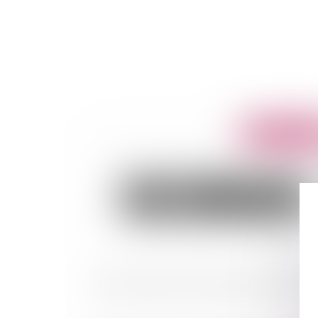
Publié le :
03/08/
Bail verbal et prise en charge de la taxe fonci