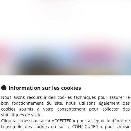
2020
Publié le :
03/08/2020
Information sur les cookies
Nous avons recours à des cookies techniques pour assurer le
bon fonctionnement du site, nous utilisons également des
cookies soumis à votre consentement pour collecter des
statistiques de visite.
ère
Arrêté de catastrophe naturelle : le nécessaire
Co
Cliquez ci-dessous sur « ACCEPTER » pour accepter le dépôt de
examen particulier de la situation des
di
l'ensemble des cookies ou sur « CONFIGURER » pour choisir
communes