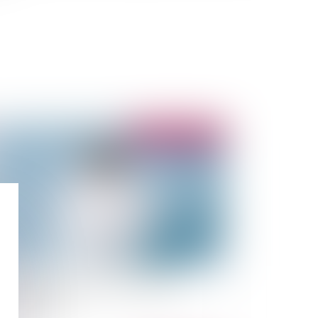
Publié le :
21/07/2020
mment savoir si un acte de caution est
sproportionné ?