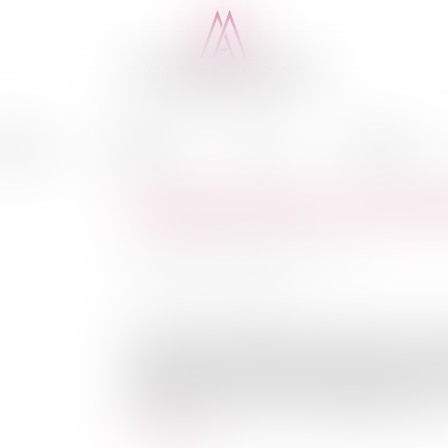
cédure
Médiation
Actus
Honoraires
Comment savoir si un acte d
Auteur : Delahousse Christophe
Publié le :
21/07/2020
Source :
www.eurojuris.fr
La Cour de cassation dans un arrêt du 25 ma
représentait la totalité du patrimoine et troi
disproportionné à ses biens et revenus déclaré
son droit de se prévaloir de l’engagement de cau
Lire la suite