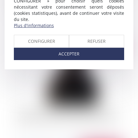
CONFIGURER » pour choisir quels cookies
nécessitant votre consentement seront déposés
Sous quel délai contester une convention non
(cookies statistiques), avant de continuer votre visite
autorisée par le conseil d'administration ?
du site.
Plus d'informations
CONFIGURER
REFUSER
Publié le :
01/07/2014
ACCEPTER
L'interdiction du port de la burqa dans l'espace
public en France n'est pas contraire à la CEDH