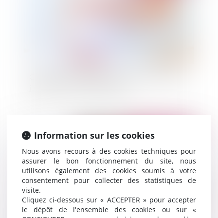
Contestation de filiation: Les pères demandent
justice ( et une certaine parité)
Information sur les cookies
Publié le :
02/07/2014
Nous avons recours à des cookies techniques pour
assurer le bon fonctionnement du site, nous
utilisons également des cookies soumis à votre
consentement pour collecter des statistiques de
visite.
Cliquez ci-dessous sur « ACCEPTER » pour accepter
le dépôt de l'ensemble des cookies ou sur «