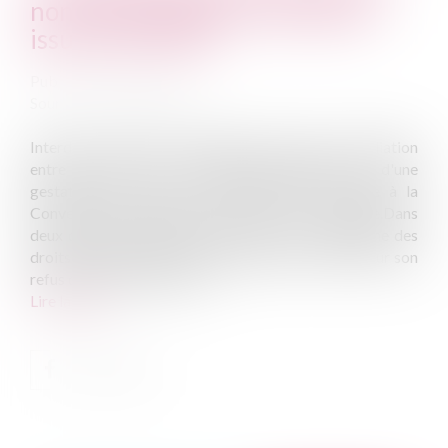
non-reconnaissance d'enfants
issus d'une GPA
Publié le :
27/06/2014
Source :
www.eurojuris.fr
Interdire totalement l'établissement du lien de filiation
entre un père et ses enfants biologiques nés d'une
gestation pour autrui à l'étranger est contraire à la
Convention Européenne des Droits de l'Homme.Dans
deux décisions du 26 juin 2014, la Cour européenne des
droits de l'homme (CEDH) condamne la France pour son
refus de reconnaitre les en...
Lire la suite