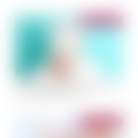
Publié le :
03/07/2014
Licenciement d'un salarié en forfait jours pour
absences injustifiées et preuve
Publié le :
02/07/2014