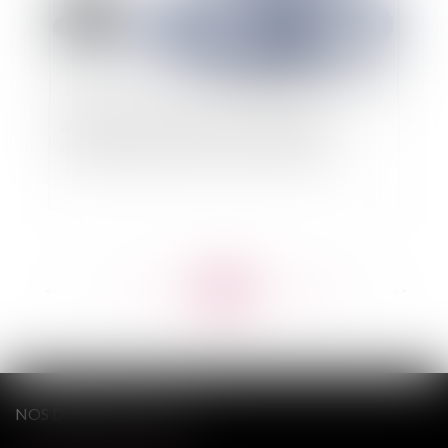
Affaire Vincent Lambert : les différents
rebondissements de la journée du 24 juin
<<
<
...
484
485
486
487
488
489
490
...
>
>>
NOS DERNIERS TWEETS