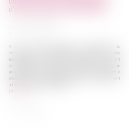
destiné à vérifier la possibilité
d’une couverture d’assurance...
Auteur : LEDUCQ Xavier
Publié le :
05/06/2020
Source :
www.eurojuris.fr
A la crise sanitaire induite par la propagation du
coronavirus, s’est rapidement ajoutée une crise
économique : des centaines de milliers d’entreprises ont
dû brutalement arrêter leur activité sur décision
administrative et cela pendant une durée supérieure à
deux mois …. Et l’effet domino généré par le confinement
a touché, de façon systémique,...
Lire la suite