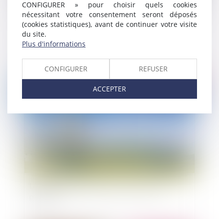
CONFIGURER » pour choisir quels cookies
nécessitant votre consentement seront déposés
(cookies statistiques), avant de continuer votre visite
Crise sanitaire et déductibilité des abandons de
du site.
créances pour les bailleurs « généreux »
Plus d'informations
CONFIGURER
REFUSER
Publié le :
02/06/2020
ACCEPTER
Les modes d'acquisition des servitudes de
passage