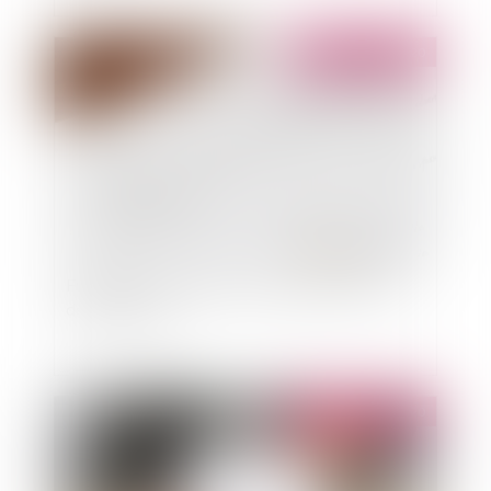
Publié le :
02/06/2020
Funérailles: qui décide de l'organisation en cas
de désaccord ?
Publié le :
29/05/2020