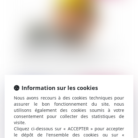
Les architectes et l'obligation d'indépendance,
l'analyse du risque de conflit d'intérêts
Information sur les cookies
Publié le :
03/06/2020
Nous avons recours à des cookies techniques pour
assurer le bon fonctionnement du site, nous
utilisons également des cookies soumis à votre
consentement pour collecter des statistiques de
visite.
Cliquez ci-dessous sur « ACCEPTER » pour accepter
le dépôt de l'ensemble des cookies ou sur «