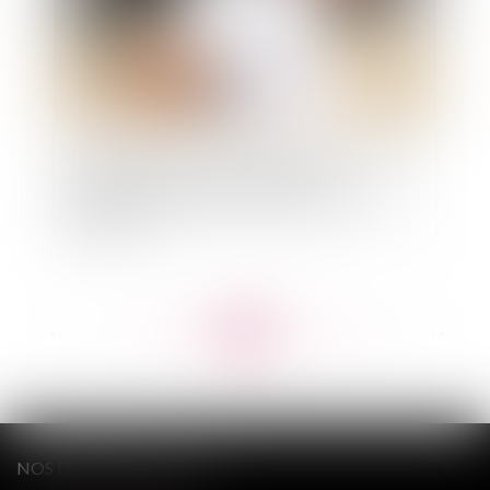
Accident de la vie : l’indemnisation de l’assureur
dépend des termes du contrat et des
conclusions du médecin. Que faire en cas de
désaccord ?
<<
<
...
205
206
207
208
209
210
211
...
>
>>
NOS DERNIERS TWEETS