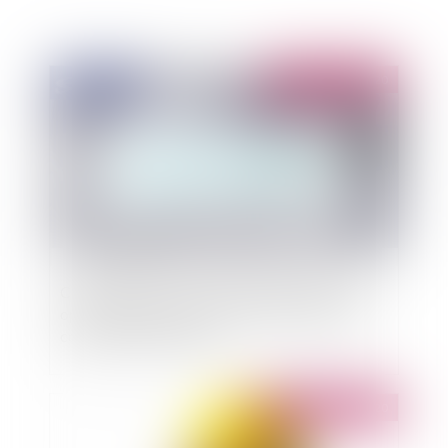
Publié le :
05/06/2020
Confinement et pertes d’exploitation: modus
operandi destiné à vérifier la possibilité d’une
couverture d’assurance...
Publié le :
04/06/2020