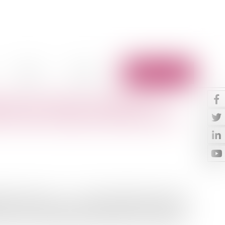
Vidéos
Contact
Espace client
es chirurgiens-dentistes : le
e l'ordre n'a pas à mentionner le
ue, dispose que : « (…). Lorsqu'une plainte est portée
n accuse réception à l'auteur, en informe le médecin, le
ause et les convoque dans un délai d'un mois à compter