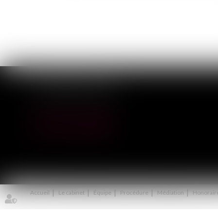
NOS DERNIERS TWEETS
Accueil
Le cabinet
Équipe
Procédure
Médiation
Honorair
Septeo Digital & Services © 2020