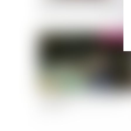
Atteinte au droit à l’image : le salarié n’a pas à
démontrer l’existence d’un préjudice
Publié le :
02/03/
La modernisation du réseau des chambres
d'agriculture