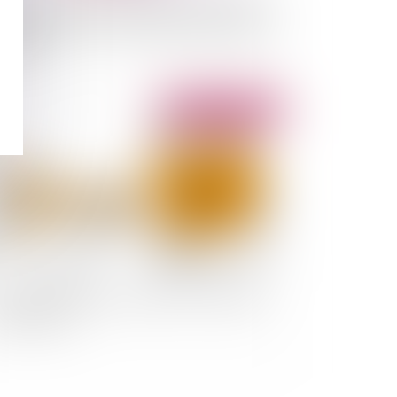
 dirigeant prend personnellement un risque en
rdant à déclarer la cessation des paiements de
société
Publié le :
02/03/2022
protection du secret des affaires : regard sur
 jurisprudence