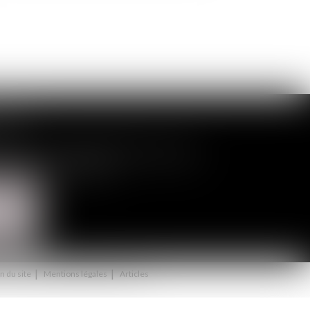
CIÉS
néral Leclerc - 94146 ALFORTVILLE cedex
55
- Fax : 01 43 75 76 30
TACTER
LISER
n du site
Mentions légales
Articles