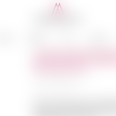
cédure
Médiation
Actus
Honoraires
Contentieux déontologique d
procès-verbal d'un conseil d
décompte des voix
Auteur : PORCHET Thomas
Publié le :
04/03/2022
Source :
www.eurojuris.fr
L’article L. 4123-2 du code de la santé publiq
devant le conseil départemental, son président e
chirurgien-dentiste ou la sage-femme mis en c