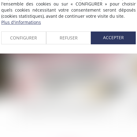
Contentieux déontologique des chirurgiens-
Le
l'ensemble des cookies ou sur « CONFIGURER » pour choisir
dentistes : le procès-verbal d'un conseil de
ta
quels cookies nécessitant votre consentement seront déposés
(cookies statistiques), avant de continuer votre visite du site.
l'ordre n'a pas à mentionner le décompte des
la 
Plus d'informations
voix
ACCEPTER
CONFIGURER
REFUSER
2022
Publié le :
02/03/2022
Dénonciation de faits de harcèlement moral :
La 
l’employeur peut-il sanctionner l’agent victime ?
la