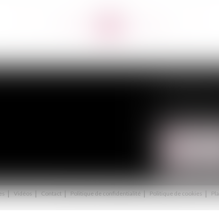
<<
<
...
149
150
151
152
153
154
155
...
>
>>
MODERE & ASSO
40, avenue du Gé
Tél :
01 43 75 31 
NOUS CON
NOUS LOCA
es
Vidéos
Contact
Politique de confidentialité
Politique de cookies
Pla