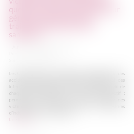
victimes d’accidents médicaux :
quelles mesures sont prises pour
gérer les retards dans les
traitements liés à la crise
sanitaire ?
Auteur : CHABOUTY Camille
Publié le :
16/04/2020
Source :
www.eurojuris.fr
Les Commissions de Conciliation et d’Indemnisation des
accidents médicaux, des affections iatrogènes et des
infections nosocomiales (CCI) mises en place au sein de
chaque région prônent un seul et même objectif :
permettre une indemnisation rapide et gratuite des
victimes. Ainsi, et alors même que les procédures
d’indemnisations contentieuses...
Lire la suite