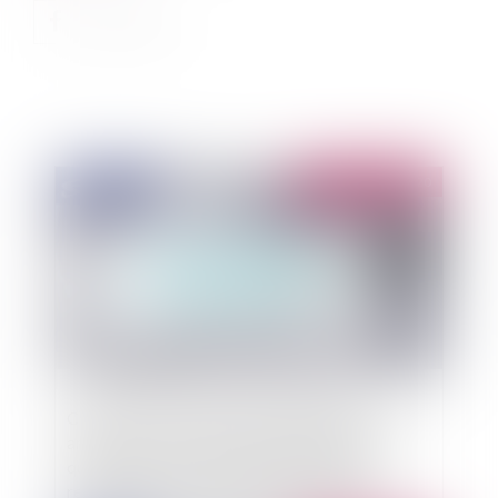
Publié le :
16/04/2020
Covid-19 et procédures d’indemnisation
amiables des victimes d’accidents médicaux :
quelles mesures sont prises pour gérer les
retards dans les traitements liés à la crise