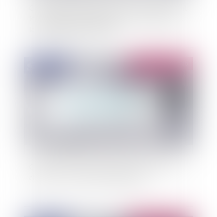
Covid-19 et évaluation des risques : quelles sont
les obligations de l'employeur ? L'exemple avec
la condamnation d'Amazon
Publié le :
15/04/2020
Covid-19 : quelles mesures pour la reprise des
chantiers ? Une circulaire ambigüe…