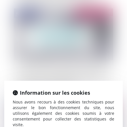
sanitaire ?
Publié le :
16/04/2020
Covid-19 : Comment organiser la gouvernance
des communes et des établissements publics de
coopération intercommunale ?
Information sur les cookies
Nous avons recours à des cookies techniques pour
Publié le :
15/04/2020
assurer le bon fonctionnement du site, nous
utilisons également des cookies soumis à votre
consentement pour collecter des statistiques de
visite.