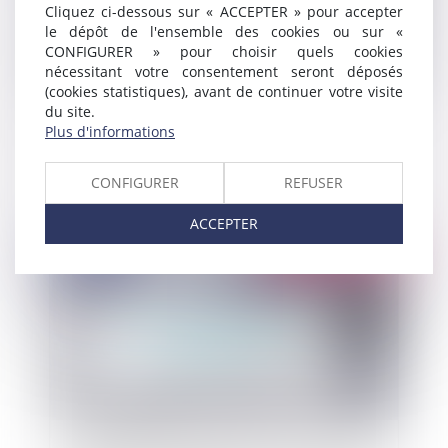
Cliquez ci-dessous sur « ACCEPTER » pour accepter
le dépôt de l'ensemble des cookies ou sur «
CONFIGURER » pour choisir quels cookies
nécessitant votre consentement seront déposés
(cookies statistiques), avant de continuer votre visite
du site.
Plus d'informations
Covid-19 : quels impacts sur les baux
d'habitation ?
CONFIGURER
REFUSER
ACCEPTER
Publié le :
15/04/2020