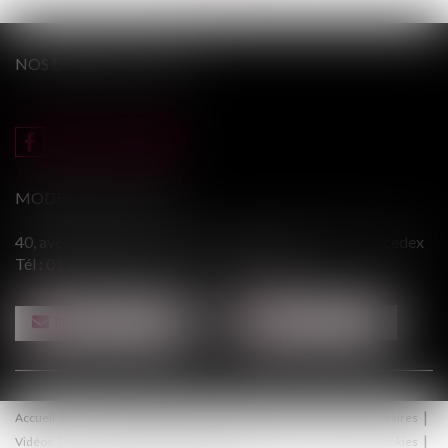
NOS DERNIERS TWEETS
MODERE & ASSOCIÉS
40, avenue du Général Leclerc - 94146 ALFORTVILLE cedex
Tél :
01 43 75 31 55
- Fax : 01 43 75 76 30
NOUS CONTACTER
NOUS LOCALISER
Accueil
Le cabinet
Équipe
Procédure
Médiation
Honoraires
Vidéos
Contact
Politique de confidentialité
Politique de cookies