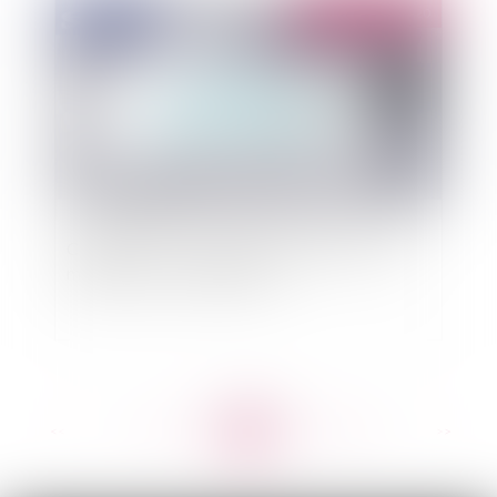
Publié le :
15/04/2020
Confinement : la procédure participative et la
médiation, c’est maintenant !
<<
<
...
215
216
217
218
219
220
221
...
>
>>