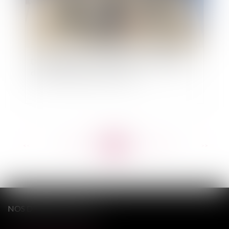
Détachement d'un fonctionnaire et intégration
dans l'administration d'accueil
<<
<
...
469
470
471
472
473
474
475
...
>
>>
NOS DERNIERS TWEETS