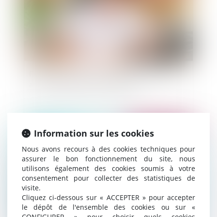
Renforcement de la procédure de contrôle des
arrêts maladie des fonctionnaires
Publié le :
06/10/2014
Information sur les cookies
Nous avons recours à des cookies techniques pour
assurer le bon fonctionnement du site, nous
utilisons également des cookies soumis à votre
consentement pour collecter des statistiques de
visite.
Cliquez ci-dessous sur « ACCEPTER » pour accepter
le dépôt de l'ensemble des cookies ou sur «
CONFIGURER » pour choisir quels cookies