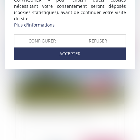
nécessitant votre consentement seront déposés
L’astreinte et le temps de travail effectif
(cookies statistiques), avant de continuer votre visite
du site.
Plus d'informations
CONFIGURER
REFUSER
Publié le :
06/10/2014
ACCEPTER
Droit de préemption et rétractation