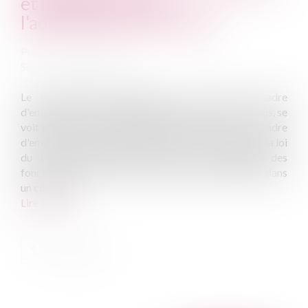
et intégration dans
l'administration d'accueil
Publié le :
06/10/2014
Source :
www.eurojuris.fr
Le fonctionnaire détaché dans un corps ou cadre
d'emplois et dont le détachement est supérieur à 5 ans, se
voit proposer son intégration dans le corps ou le cadre
d'emploi dans lequel il est détaché.L'article 13 bis de la loi
du 13 juillet 1983 portant droits et obligations des
fonctionnaires prévoit que le fonctionnaire détaché dans
un corps ou...
Lire la suite