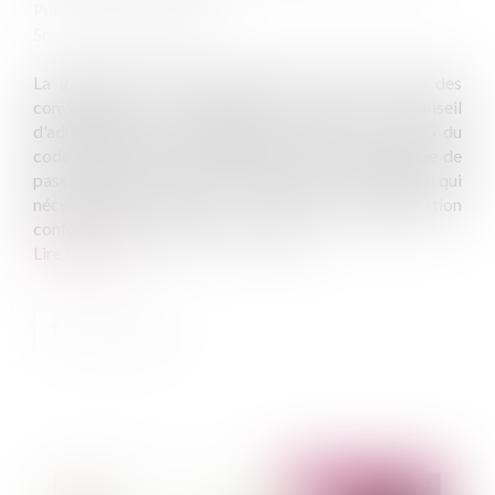
Publié le :
14/10/2011
Source :
www.eurojuris.fr
La garantie de passif n'entre pas dans le champ des
conventions qui nécessitent l'accord du conseil
d'administration conformément à l'article L 225-35 du
code de commerce.La garantie de passif La garantie de
passif n'entre pas dans le champ des conventions qui
nécessitent l'accord du conseil d'administration
conformément à l'article L 225-35 du...
Lire la suite
Publié le :
18/10/2011