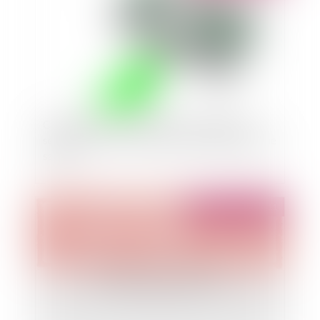
Conséquences de la réponse incomplète du
séquestre entre les mains de qui est pratiqué une
saisie
Publié le :
14/10/2011