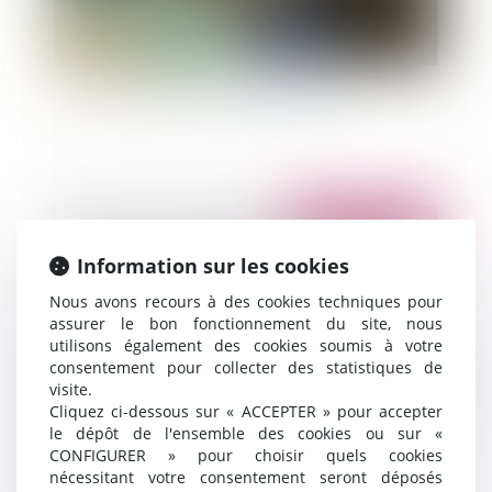
La contractualisation à marche forcée
Publié le :
17/10/2011
Information sur les cookies
Nous avons recours à des cookies techniques pour
assurer le bon fonctionnement du site, nous
utilisons également des cookies soumis à votre
consentement pour collecter des statistiques de
visite.
Cliquez ci-dessous sur « ACCEPTER » pour accepter
le dépôt de l'ensemble des cookies ou sur «
Projet de loi renforçant les droits, la protection
CONFIGURER » pour choisir quels cookies
nécessitant votre consentement seront déposés
et l’information des consommateurs