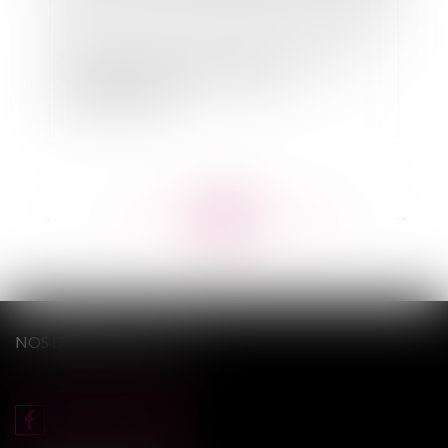
Droit des sociétés : la garantie de passif doit-
elle être approuvée par le Conseil
d'administration ?
<<
<
...
682
683
684
685
686
687
688
...
>
>>
NOS DERNIERS TWEETS