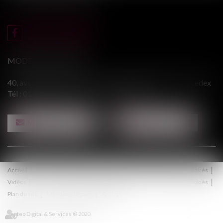
MODERE & ASSOCIÉS
40, avenue du Général Leclerc - 94146 ALFORTVILLE cedex
Tél :
01 43 75 31 55
- Fax : 01 43 75 76 30
NOUS CONTACTER
NOUS LOCALISER
Accueil
Le cabinet
Équipe
Procédure
Médiation
Honoraires
Vidéos
Contact
Politique de confidentialité
Politique de cookies
Plan du site
Mentions légales
Articles
Septeo Digital & Services © 2020