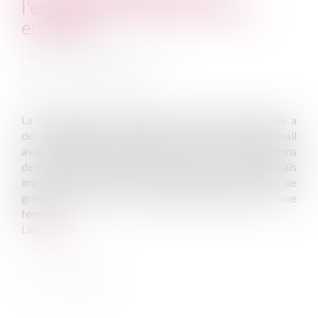
l'employeur face à la salariée
enceinte
Auteur : MEURIN Véronique
Publié le :
31/10/2011
Source :
www.eurojuris.fr
La connaissance de l'état de grossesse d’une salariée a
des conséquences inévitables sur la relation de travail
avec l'employeur. Salariée enceinte: droits et obligations
de l'employeur Avant tout, l’employeur ne peut jamais
imposer à la femme enceinte de lui révéler son état de
grossesse et donc ne peut jamais reprocher à une
femme...
Lire la suite