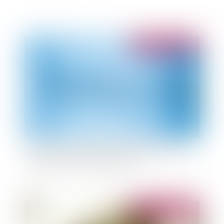
Publié le :
07/11/2011
SYRELI, le nouveau Système de Résolution des
Litiges sur les noms de domaine
Publié le :
07/11/2011