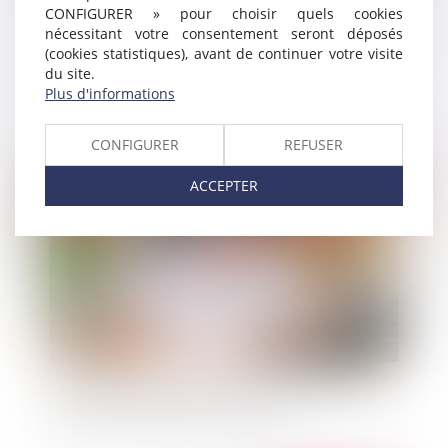
CONFIGURER » pour choisir quels cookies
nécessitant votre consentement seront déposés
(cookies statistiques), avant de continuer votre visite
Réglementation de l'implantation des antennes
du site.
relais et compétence des maires
Plus d'informations
CONFIGURER
REFUSER
Publié le :
03/11/2011
ACCEPTER
L'absence d'organisation des visites médicales
justifie une prise d'acte du salarié