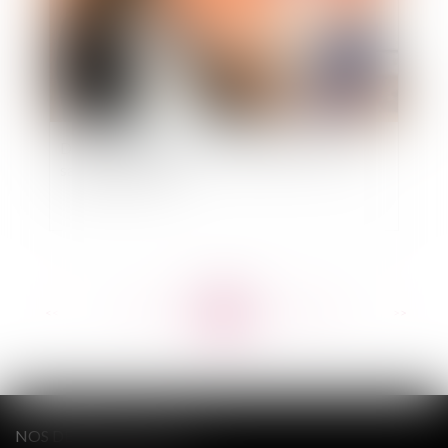
Droits et obligations de l'employeur face à la
salariée enceinte
<<
<
...
678
679
680
681
682
683
684
...
>
>>
NOS DERNIERS TWEETS