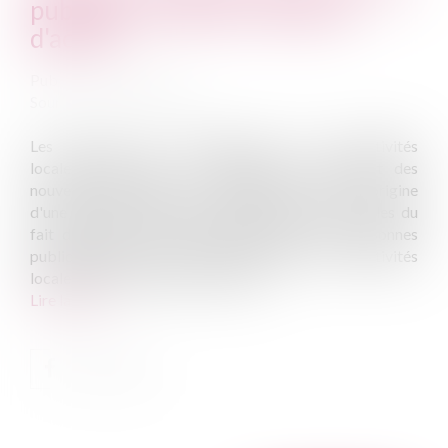
publiques: enjeux et moyens
d'action
Publié le :
27/09/2011
Source :
www.eurojuris.fr
Les besoins de financement des collectivités
locales/territoriales en conséquence notamment des
nouveaux transferts de compétence, sont à l'origine
d'une situation explosive pour nombre d'entre elles du
fait d'emprunts dits toxiques.Emprunts des personnes
publiquesLes besoins de financement des collectivités
locales/territoriales (et d'autres ac...
Lire la suite