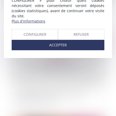
CONFIGURER » pour choisir quels cookies
nécessitant votre consentement seront déposés
Défense à une instance prud'homale:
(cookies statistiques), avant de continuer votre visite
appréhension de documents de l'entreprise
du site.
Plus d'informations
CONFIGURER
REFUSER
Publié le :
23/09/2011
ACCEPTER
Publication de la seconde loi de finances
rectificative pour 2011