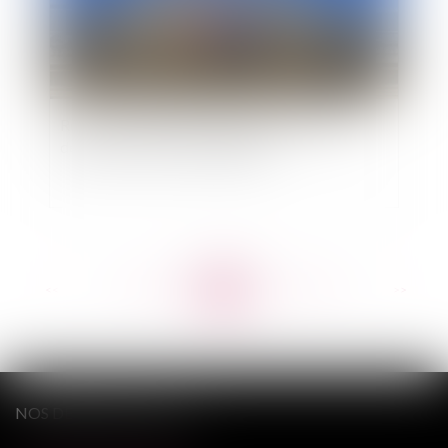
Refus d'indemnisation du préjudice né d'une
décision de révocation illégale
<<
<
...
687
688
689
690
691
692
693
...
>
>>
NOS DERNIERS TWEETS