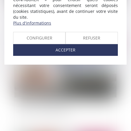
nécessitant votre consentement seront déposés
Encadrement de la publicité des dispositifs
(cookies statistiques), avant de continuer votre visite
électroniques de vapotage
du site.
Plus d'informations
CONFIGURER
REFUSER
Publié le :
08/10/2014
ACCEPTER
Jules Ferry 3.0, bâtir une école créative et juste
dans un monde numérique