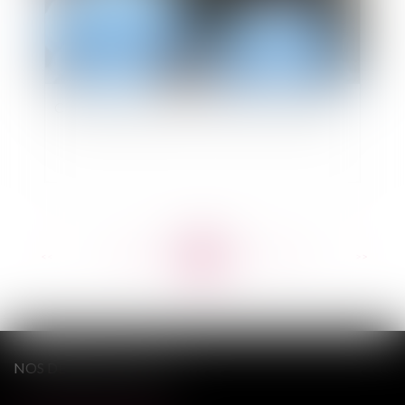
Constitution de partie civile d'une collectivité
<<
<
...
468
469
470
471
472
473
474
...
>
>>
NOS DERNIERS TWEETS