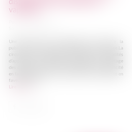
dispositifs électroniques de
vapotage
Publié le :
08/10/2014
Source :
www.eurojuris.fr
Une circulaire du 25 septembre 2014 encadre la
publicité des dispositifs électroniques de vapotage.La
circulaire du 25 septembre 2014 détaille les modalités
d’application aux dispositifs électroniques de vapotage
des dispositions relatives à l’interdiction de la publicité
en faveur du tabac et de celles relatives à la publicité en
faveur des méd...
Lire la suite