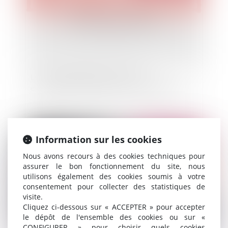
Le rôle du médiateur dans l’accord
extrajudiciaire de paiement en Espagne (AEP)
Publié le :
08/10/2014
Information sur les cookies
Nous avons recours à des cookies techniques pour
assurer le bon fonctionnement du site, nous
utilisons également des cookies soumis à votre
consentement pour collecter des statistiques de
visite.
Cliquez ci-dessous sur « ACCEPTER » pour accepter
le dépôt de l'ensemble des cookies ou sur «
CONFIGURER » pour choisir quels cookies