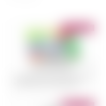
Publié le :
01/10/2024
Le risque pénal en cas de fusion-absorption : peu
importe la forme de la société absorbée
Publié le :
30/09/2024