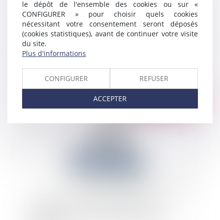
le dépôt de l'ensemble des cookies ou sur «
CONFIGURER » pour choisir quels cookies
nécessitant votre consentement seront déposés
(cookies statistiques), avant de continuer votre visite
du site.
Enlèvement international d’enfant : l’enfant peut
Plus d'informations
exceptionnellement retourner dans un autre État
que celui de sa résidence habituelle
CONFIGURER
REFUSER
ACCEPTER
Publié le :
27/09/2024
Clôture d’un compte courant garanti par un
cautionnement : revirement de la cour de