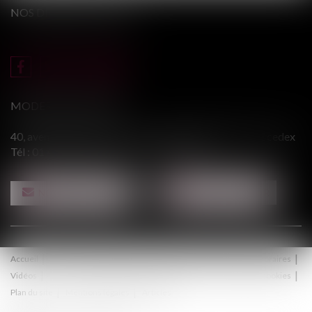
NOS DERNIERS TWEETS
MODERE & ASSOCIÉS
40, avenue du Général Leclerc - 94146 ALFORTVILLE cedex
Tél :
01 43 75 31 55
- Fax : 01 43 75 76 30
NOUS CONTACTER
NOUS LOCALISER
Accueil
Le cabinet
Équipe
Procédure
Médiation
Honoraires
Vidéos
Contact
Politique de confidentialité
Politique de cookies
Plan du site
Mentions légales
Articles