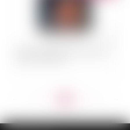
Réforme de la garde à vue : quels changements
depuis le 1er juillet 2024 ?
<<
<
...
60
61
62
63
64
65
66
...
>
>>