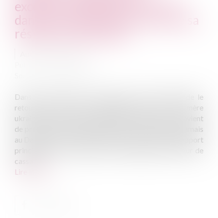
exceptionnellement retourner
dans un autre État que celui de sa
résidence habituelle
Auteur : BLEIN Paul
Publié le :
30/09/2024
Source :
www.eurojuris.fr
Dans cette affaire, le père danois, M. [F], demande le
retour de son fils au Danemark après que la mère
ukrainienne, Mme [B], a déplacé l’enfant, dont il convient
de préciser qu’il avait toujours vécu en Ukraine et jamais
au Danemark, en France sans en informer le père. L’apport
principal de cet arrêt tient à la manière dont la Cour de
cassati...
Lire la suite