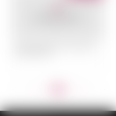
Rapports de la HALDE sur les discriminations
des couples PACSES
<<
<
...
770
771
772
773
774
775
776
...
>
>>