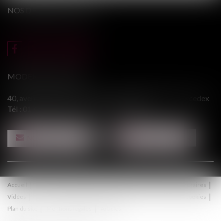
NOS DERNIERS TWEETS
MODERE & ASSOCIÉS
40, avenue du Général Leclerc - 94146 ALFORTVILLE cedex
Tél :
01 43 75 31 55
- Fax : 01 43 75 76 30
NOUS CONTACTER
NOUS LOCALISER
Accueil
Le cabinet
Équipe
Procédure
Médiation
Honoraires
Vidéos
Contact
Politique de confidentialité
Politique de cookies
Plan du site
Mentions légales
Articles