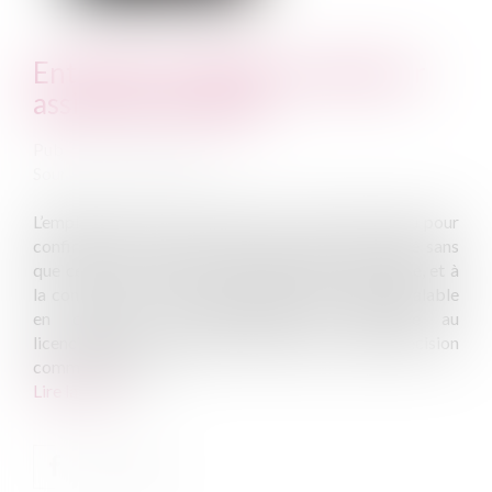
Entretien préalable: employeur
assisté d'un salarié
Publié le :
09/06/2010
Source :
www.eurojuris.fr
L’employeur peut se faire assister d'un salarié venu pour
confirmer les faits reprochés au salarié convoqué sans
que cela ne constitue une irrégularité de procédure, et à
la condition de ne pas transformer l'entretien préalable
en chambre d'accusation.Entretien préalable au
licenciement et employeur assisté par un salarié Décision
commentée:Cou...
Lire la suite