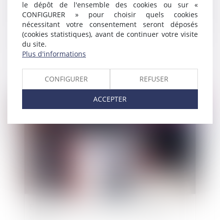
le dépôt de l'ensemble des cookies ou sur «
CONFIGURER » pour choisir quels cookies
nécessitant votre consentement seront déposés
(cookies statistiques), avant de continuer votre visite
du site.
Le versement en lieu unique (VLU) pour les
Plus d'informations
entreprises dépendant de plusieurs Urssaf
CONFIGURER
REFUSER
ACCEPTER
Publié le :
09/06/2010
Entretien préalable: employeur assisté d'un
salarié