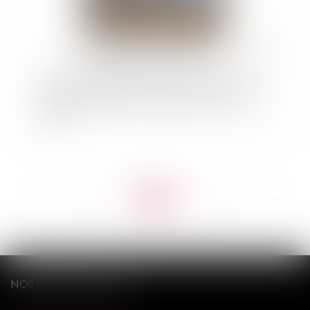
L’étude CEREMA Projection du trait de côte et
analyse des enjeux au niveau national - février
2024
<<
<
...
61
62
63
64
65
66
67
...
>
>>
NOS DERNIERS TWEETS