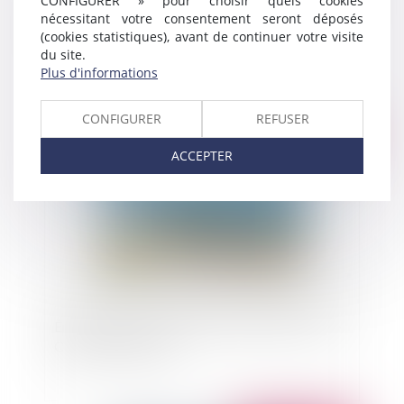
CONFIGURER » pour choisir quels cookies
nécessitant votre consentement seront déposés
Audition de l'enfant et bienveillance parentale
(cookies statistiques), avant de continuer votre visite
du site.
Plus d'informations
CONFIGURER
REFUSER
Publié le :
17/09/2024
ACCEPTER
Érosion littorale : L’exemple du département de
Charente-Maritime