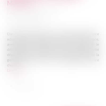
Maritime
Auteur : DROUINEAU Thomas
Publié le :
17/09/2024
Source :
www.eurojuris.fr
Dans la gestion du trait de côte, et dans la gouvernance
adaptée à cette situation, les collectivités ont leur place,
avec toutefois une approche a priori minorée pour le
département. Le département, en tant que collectivité
départementale, a, à priori un rôle limité s’agissant de la
gestion du trait de côte. Il est compétent en matière
d’espac...
Lire la suite