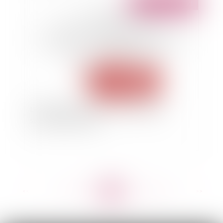
Publié le :
20/10/2021
Le silence du créancier et la modification
substantielle du plan
<<
<
...
158
159
160
161
162
163
164
...
>
>>