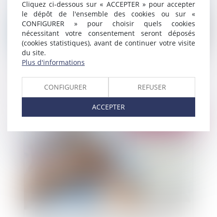
Cliquez ci-dessous sur « ACCEPTER » pour accepter
le dépôt de l'ensemble des cookies ou sur «
CONFIGURER » pour choisir quels cookies
nécessitant votre consentement seront déposés
(cookies statistiques), avant de continuer votre visite
du site.
Plus d'informations
L'érosion naturelle du littoral : aucune obligation
d'entretien des défenses contre la mer à la
charge de l'État ni des collectivités
CONFIGURER
REFUSER
ACCEPTER
Publié le :
25/10/2021