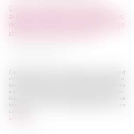
L'érosion naturelle du littoral :
aucune obligation d'entretien des
défenses contre la mer à la charge
de l'État ni des collectivités
Auteur : DROUINEAU Thomas
Publié le :
25/10/2021
Source :
www.eurojuris.fr
Dans une décision du 14 septembre 2021, la cour d'appel
de Rennes est venue sous le numéro 20 04 432 apporter
de très utile précisions sur les conséquences de l'érosion
naturelle du littoral. L'État était recherché, à Perros-
Guirec, en sa qualité de propriétaire d'une parcelle de
terrain étroite, en forte déclivité, dépendant de son
domaine p...
Lire la suite