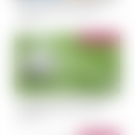
Covid et suspension d’un agent : le cas de l’arrêt
maladie d’un agent soumis à l’obligation
vaccinale
Publié le :
21/10/2021
L'avocat mandataire sportif et l'agent sportif :
Chacun chez soi et les sportifs seront bien
représentés ?