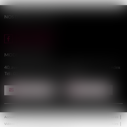
NOS DERNIERS TWEETS
MODERE & ASSOCIÉS
40, avenue du Général Leclerc - 94146 ALFORTVILLE cedex
Tél :
01 43 75 31 55
- Fax : 01 43 75 76 30
NOUS CONTACTER
NOUS LOCALISER
Accueil
Le cabinet
Équipe
Procédure
Médiation
Honoraires
Vidéos
Contact
Politique de confidentialité
Politique de cookies