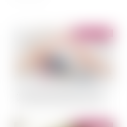
Publié le :
14/02/2023
Action récursoire en garantie des vices cachés :
la troisième chambre civile persiste et signe
Publié le :
14/02/2023