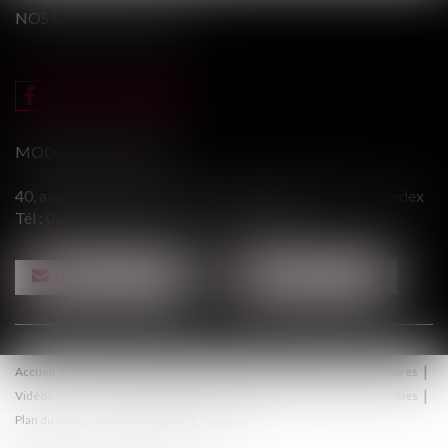
NOS DERNIERS TWEETS
MODERE & ASSOCIÉS
40, avenue du Général Leclerc - 94146 ALFORTVILLE cedex
Tél :
01 43 75 31 55
- Fax : 01 43 75 76 30
NOUS CONTACTER
NOUS LOCALISER
Accueil
Le cabinet
Équipe
Procédure
Médiation
Honoraires
Vidéos
Contact
Politique de confidentialité
Politique de cookies
Plan du site
Mentions légales
Articles