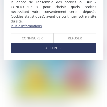
le dépôt de l'ensemble des cookies ou sur «
CONFIGURER » pour choisir quels cookies
nécessitant votre consentement seront déposés
(cookies statistiques), avant de continuer votre visite
du site.
Bénéficiaire de l’assurance dommages-ouvrage
Plus d'informations
en cas de vente de l’immeuble
CONFIGURER
REFUSER
ACCEPTER
Publié le :
13/02/2023
Etablissement de devis réparatoires et
reconnaissance de responsabilité