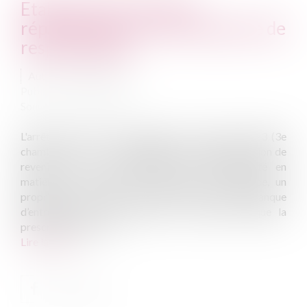
Etablissement de devis
réparatoires et reconnaissance de
responsabilité
Auteur : VIEIRA Karen
Publié le :
13/02/2023
Source :
www.eurojuris.fr
L'arrêt de la cour de cassation du 11 janvier 2023 (3e
chambre civile – n° 21-23.689) nous donne l’occasion de
revenir sur la reconnaissance de responsabilité en
matière du droit de la construction. En l’espèce, un
propriétaire a assigné son voisin en raison d’un manque
d’entretien d’un mur mitoyen. Ce dernier invoque la
prescription de l’act...
Lire la suite