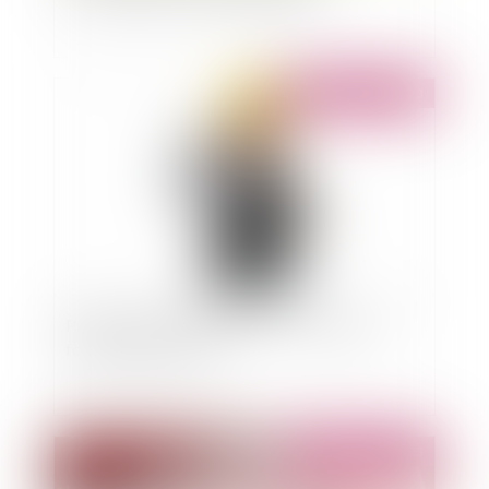
Publié le :
13/02/2023
Prescription et empiètement – attention au
fondement invoqué !
Publié le :
13/02/2023