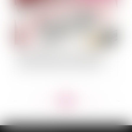
Fonction publique territoriale : Focus sur la
promotion interne par voie de liste d'aptitude
d'examen professionnel de la catégorie A
<<
<
...
120
121
122
123
124
125
126
...
>
>>