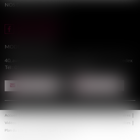
NOS DERNIERS TWEETS
MODERE & ASSOCIÉS
40, avenue du Général Leclerc - 94146 ALFORTVILLE cedex
Tél :
01 43 75 31 55
- Fax : 01 43 75 76 30
NOUS CONTACTER
NOUS LOCALISER
Accueil
Le cabinet
Équipe
Procédure
Médiation
Honoraires
Vidéos
Contact
Politique de confidentialité
Politique de cookies
Plan du site
Mentions légales
Articles