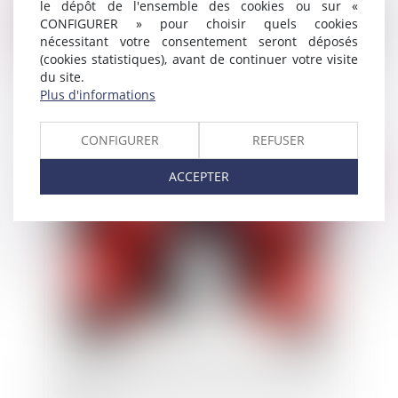
le dépôt de l'ensemble des cookies ou sur «
CONFIGURER » pour choisir quels cookies
nécessitant votre consentement seront déposés
(cookies statistiques), avant de continuer votre visite
du site.
La suspension des agents contractuels de droit
Plus d'informations
public dans le cadre de l'engagement d'une
procédure disciplinaire
CONFIGURER
REFUSER
ACCEPTER
Publié le :
02/05/2022
Infraction à la législation relative aux soldes et
entreprises liées par un contrat de commission-