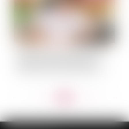
La section des assurances sociales du Conseil
national de l'ordre des chirurgiens-dentistes
doit motiver sa décision en précisant les
anomalies relevées à l'encontre du praticien
<<
<
...
144
145
146
147
148
149
150
...
>
>>