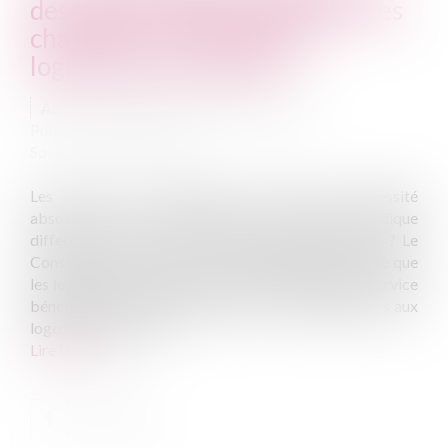
des règles d’individualisation des
charges de chauffage aux
logements de fonction
Auteur : VARRON CHARRIER Capucine
Publié le :
03/05/2022
Source :
www.eurojuris.fr
Les casernes et logements concédés par nécessité
absolue de service suivent-ils un régime juridique
différent de celui des autres logements collectifs ? Le
Conseil d’Etat (CE, 8 févr. 2022, n° 444780) confirme que
les logements concédés par nécessité absolue de service
bénéficient des mêmes règles que celles applicables aux
logements collectifs...
Lire la suite