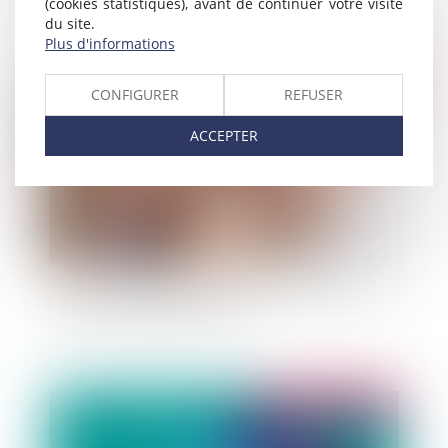
(cookies statistiques), avant de continuer votre visite
du site.
Plus d'informations
Publié le :
06/07/2010
CONFIGURER
REFUSER
ACCEPTER
Du nom de l’enfant portant le nom de ses deux
parents et du double « tiret »
Publié le :
05/07/2010