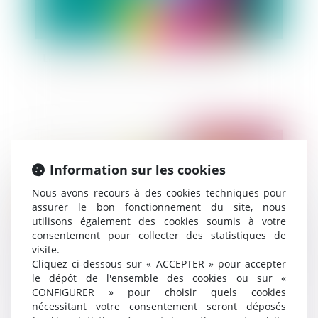
La réforme des collectivités territoriales
Publié le :
07/07/2010
Information sur les cookies
Nous avons recours à des cookies techniques pour
assurer le bon fonctionnement du site, nous
utilisons également des cookies soumis à votre
consentement pour collecter des statistiques de
visite.
Cliquez ci-dessous sur « ACCEPTER » pour accepter
le dépôt de l'ensemble des cookies ou sur «
Grands-parents et droit de visite sur les petits
CONFIGURER » pour choisir quels cookies
enfants
nécessitant votre consentement seront déposés