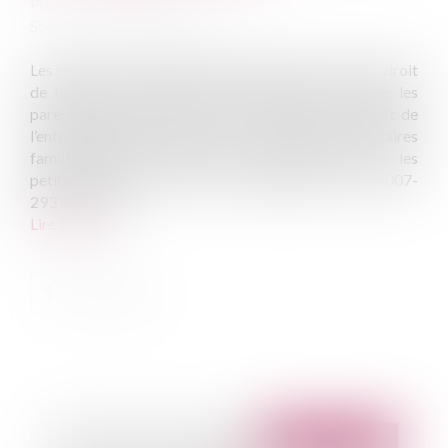
Publié le :
07/07/2010
Source :
www.eurojuris.fr
Les relations intergénérationnelles sont à la fois un droit
de l'enfant et un droit de ses grands-parents, que les
parents doivent s'efforcer de respecter, sauf intérêt de
l’enfant librement apprécié par le juge aux affaires
familiales.Droit de visite des grands-parents sur les
petits enfants L’article 371-4 ,modifié par Loi n°2007-
293 du 5 mars...
Lire la suite
Publié le :
07/07/2010