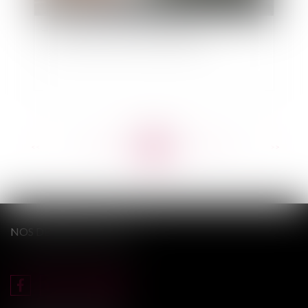
Travail à Domicile et Indemnisation
<<
<
...
765
766
767
768
769
770
771
...
>
>>
NOS DERNIERS TWEETS