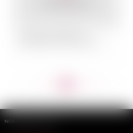
Classement des réclamations des
consommateurs dans l'Union Européenne
<<
<
...
757
758
759
760
761
762
763
...
>
>>
NOS DERNIERS TWEETS