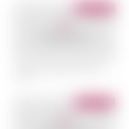
Publié le :
18/08/2010
Lutte contre le harcèlement et la violence au
travail
Publié le :
17/08/2010