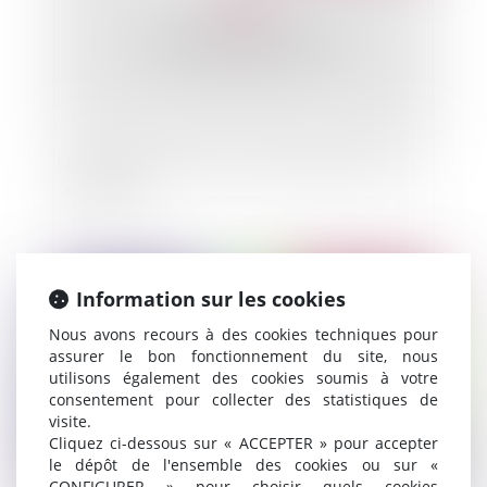
Exonération d'ISF pour investissement dans une
entreprise
Publié le :
19/08/2010
Information sur les cookies
Nous avons recours à des cookies techniques pour
assurer le bon fonctionnement du site, nous
utilisons également des cookies soumis à votre
consentement pour collecter des statistiques de
visite.
Cliquez ci-dessous sur « ACCEPTER » pour accepter
le dépôt de l'ensemble des cookies ou sur «
CONFIGURER » pour choisir quels cookies