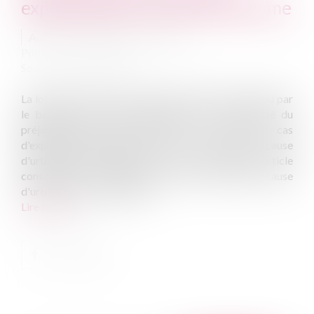
exproprié pour cause d'urbanisme
Auteur : GAUCHER-PIOLA Alexis
Publié le :
19/08/2010
Source :
www.eurojuris.fr
La loi précise que le fermier dont le bail a été rompu par
le bailleur pour cause d'urbanisme, est indemnisé du
préjudice qu'il subit comme il le serait en cas
d'expropriation.Expropriation du fermier pour cause
d'urbanisme Nous avons vu dans le précédent article
consacré à la résiliation du bail à ferme pour cause
d'urbanisme, les conditions...
Lire la suite