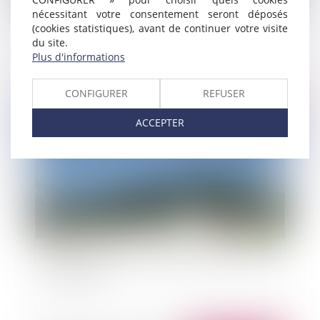
nécessitant votre consentement seront déposés
Pension de réversion du conjoint survivant
(cookies statistiques), avant de continuer votre visite
du site.
Plus d'informations
CONFIGURER
REFUSER
Publié le :
19/08/2010
ACCEPTER
L'indemnisation du fermier exproprié pour cause
d'urbanisme