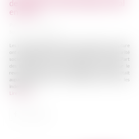
de travail: nouveau régime social
en 2012
Publié le :
01/03/2012
Source :
www.eurojuris.fr
Les règles d'assujettissement des indemnités de rupture
ont été modifiées par la loi de financement de la sécurité
sociale pour 2011 et par la loi de finances pour 2011.Part
des indemnités de rupture assujettie à l'impôt sur le
revenuLe régime social des indemnités de rupture était
auparavant aligné sur leur traitement fiscal. Pour les
indemnité...
Lire la suite