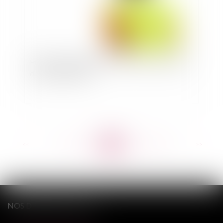
Ethylotest obligatoire dans les voitures à partir
du 1er juillet 2012
<<
<
...
652
653
654
655
656
657
658
...
>
>>
NOS DERNIERS TWEETS