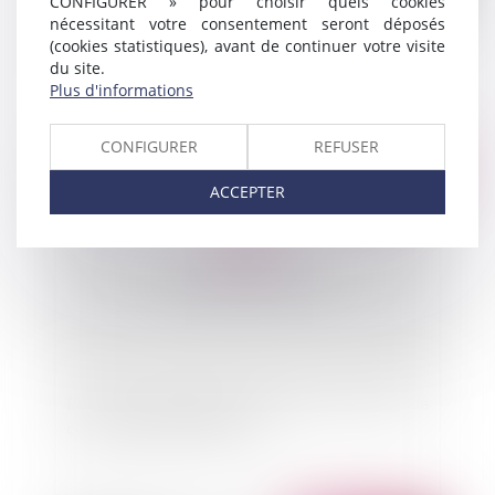
CONFIGURER » pour choisir quels cookies
nécessitant votre consentement seront déposés
Expropriation et dommage de travaux publics
(cookies statistiques), avant de continuer votre visite
du site.
Plus d'informations
CONFIGURER
REFUSER
Publié le :
02/03/2012
ACCEPTER
Election présidentielle : publication du décret de
convocation des électeurs