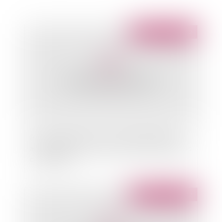
Publié le :
05/03/2012
Fonction publique: accès à l'emploi titulaire et
amélioration des conditions d'emploi des agents
contractuels
Publié le :
02/03/2012