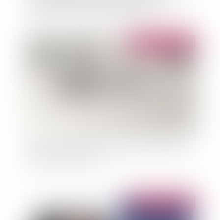
la juridiction de l’interroger sur celle-ci
Publié le :
28/02/2025
Vidéo : comment un avocat peut-il accepter de
défendre un monstre ?
Publié le :
27/02/2025