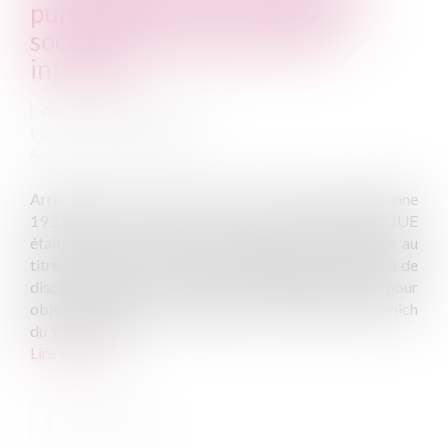
purement financiers dans une
société d’avocats peut être
interdite
Auteur : PILLET Corinne
Publié le :
27/02/2025
Source :
www.eurojuris.fr
Arrêt de la Cour de Justice de l’Union Européenne
19.12.2024 n° C-295/23 Objet de la saisine La CJUE
était saisie d’une demande de décision préjudicielle au
titre de l’article 267 TFUE, introduite par le Conseil de
discipline des avocats de Bavière (Allemagne) ayant pour
objet la décision de radiation par le Barreau de Munich
du 9.11.2021 d...
Lire la suite