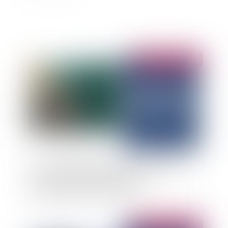
Publié le :
04/03/2025
Zones de mouillage et d’équipements légers :
soumission au régime des espaces
remarquables de la loi Littoral
Publié le :
04/03/2025