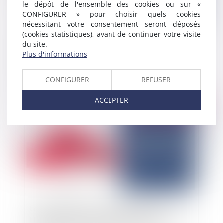
le dépôt de l'ensemble des cookies ou sur «
CONFIGURER » pour choisir quels cookies
nécessitant votre consentement seront déposés
(cookies statistiques), avant de continuer votre visite
du site.
Cautionnement de l'article 1799-1 alinéa 3 du
Plus d'informations
code civil et créance du maître de l'ouvrage :
compensation ne vaut !
CONFIGURER
REFUSER
ACCEPTER
Publié le :
03/03/2025
Lorsqu’un prévenu comparant n’a pas eu
l’initiative d’exposer sa situation, il appartient à