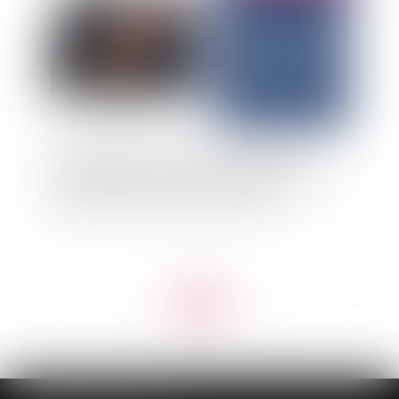
Indépendance de l’avocat : la participation
d’investisseurs purement financiers dans une
société d’avocats peut être interdite
<<
<
...
42
43
44
45
46
47
48
...
>
>>