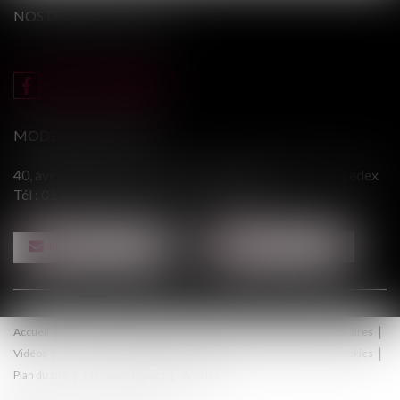
NOS DERNIERS TWEETS
MODERE & ASSOCIÉS
40, avenue du Général Leclerc - 94146 ALFORTVILLE cedex
Tél :
01 43 75 31 55
- Fax : 01 43 75 76 30
NOUS CONTACTER
NOUS LOCALISER
Accueil
Le cabinet
Équipe
Procédure
Médiation
Honoraires
Vidéos
Contact
Politique de confidentialité
Politique de cookies
Plan du site
Mentions légales
Articles