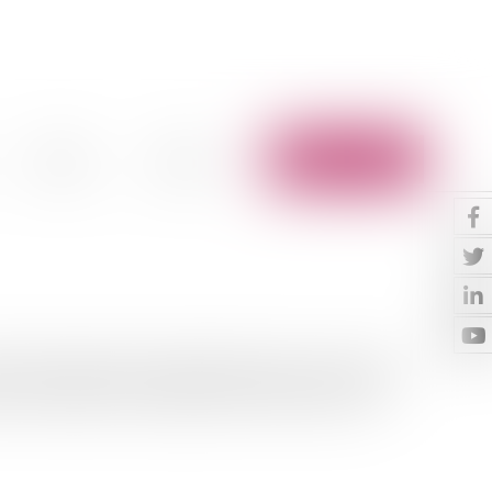
Vidéos
Contact
Espace client
ent de l'admission du patient.Infections nosocomiales:
 des malades et à la qualité du système de santé n...