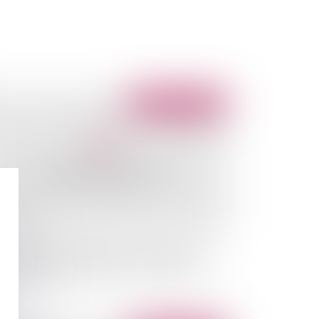
Publié le :
03/02/2010
e solution au blocage de la vente d'un bien
ivis: le nouvel article 815-5-1 du code civil