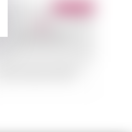
Publié le :
02/02/2010
protection pénale de la propriété littéraire
istique sur internet dite loi HADOPI II