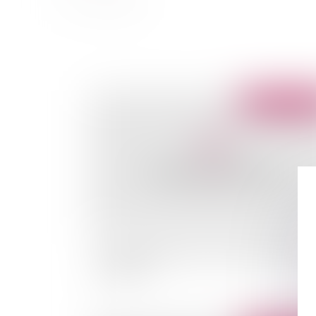
Publié le :
09/02/
Un nouveau logo pour les produits biologiqu
européens