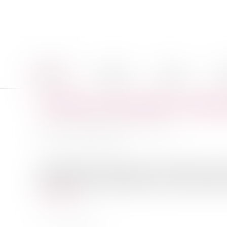
Accueil
Le cabinet
Équipe
Pro
Infections nosocomiales : Respon
Auteur : MAZE-VILLESECHE Myriam
Publié le :
04/02/2010
Source :
www.eurojuris.fr
Les infections nosocomiales sont des infections contr
définition, preuve, indemnisation1° La notion d’infecti
Lire la suite