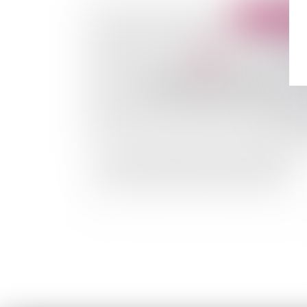
Publié le :
03/02/
La mise à la retraite: un mode de rupture du
contrat de travail de plus en plus restrictif