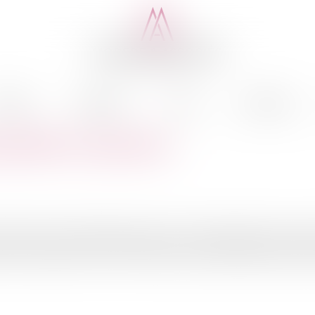
cédure
Médiation
Actus
Honoraires
sabilité et réparation
actées dans un établissement de soins, et qui était absente au mom
on nosocomiales La loi n° 202-303 du 4 mars 2002 relative aux droits