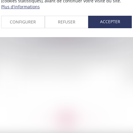
(cookies statistiques), avant de continuer votre visite du site.
Plus d'informations
2010
Publié le :
02/02/2010
ACCEPTER
CONFIGURER
REFUSER
Accidents de ski : quel Juge saisir ?
La 
art
<<
<
...
792
793
794
795
796
797
798
...
>
>>