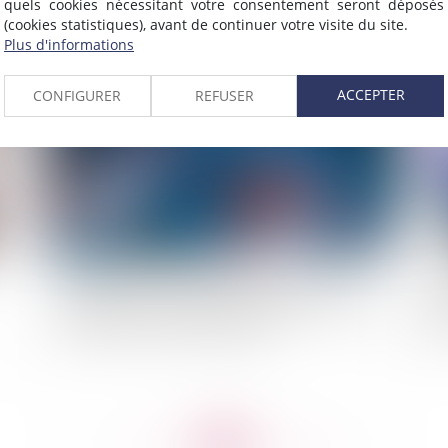
quels cookies nécessitant votre consentement seront déposés
(cookies statistiques), avant de continuer votre visite du site.
Plus d'informations
2022
Publié le :
29/06/2022
ACCEPTER
CONFIGURER
REFUSER
Obligation d’information du patient et la
Cl
réalisation d’un risque liée à un geste chirurgical
re
contraire aux bonnes pratiques
tra
<<
<
...
140
141
142
143
144
145
146
...
>
>>