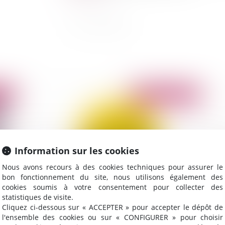
2022
Publié le :
05/07/2022
Information sur les cookies
Nous avons recours à des cookies techniques pour assurer le
bon fonctionnement du site, nous utilisons également des
cookies soumis à votre consentement pour collecter des
statistiques de visite.
de
Accident de service : quand commence le
Fa
Cliquez ci-dessous sur « ACCEPTER » pour accepter le dépôt de
le
versement de l’allocation temporaire d’invalidité
rê
l'ensemble des cookies ou sur « CONFIGURER » pour choisir
?
co