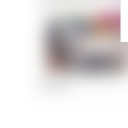
Publié le :
04/07/
Interdiction des terrasses chauffées sur le
domaine public