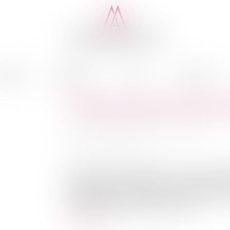
cédure
Médiation
Actus
Honoraires
Interdiction des terrasses c
Auteur : VARRON CHARRIER Capucine
Publié le :
04/07/2022
Source :
www.eurojuris.fr
L’article 181 de la loi n° 2021-1104 du 22 août 
l’interdiction de l’utilisation sur le domain
consommant de l’énergie et fonctionnant en exté
ont été précisées par le décret du 30...
Lire la suite