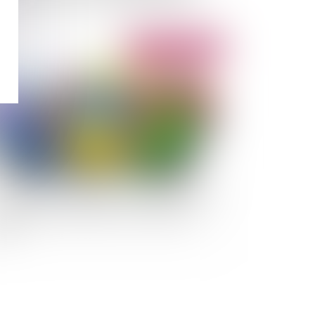
Publié le :
28/06/2022
ause de non-concurrence : des conditions sont
quises même en l'absence d'un contrat de
vail