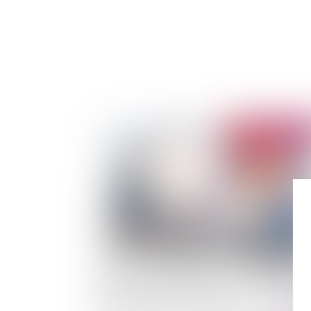
Publié le :
05/07/
Isolation par l’extérieur de son immeuble ou 
sa maison et droit de surplomb : un droit simp
mais une procédure complexe