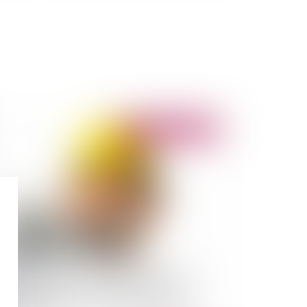
Publié le :
04/07/2022
ire construire sa maison d'habitation entre
ve et cauchemar : le recours au contrat de
nstruction de maison individuelle (CCMI)