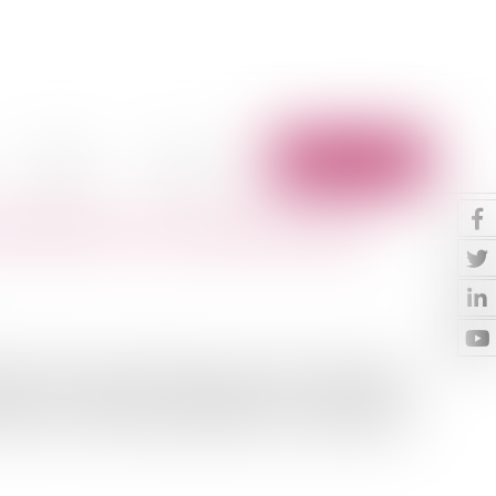
Vidéos
Contact
Espace client
hauffées sur le domaine public
2021 dite Climat et Résilience avait posé le principe de
e public de systèmes de chauffage ou de climatisation
rieur. Les conditions d’application de ces dispositions