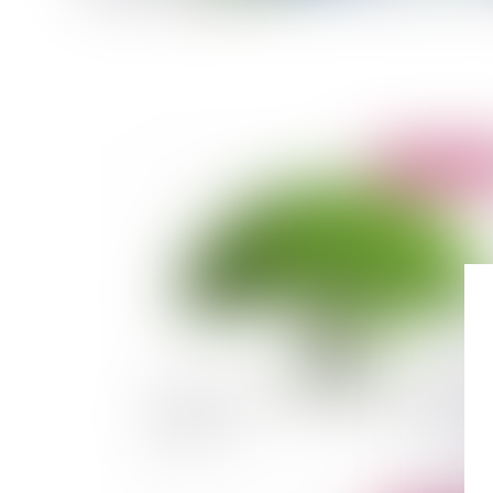
Publié le :
30/10/
Pollution de l’air : condamnation de l’Etat à un
astreinte