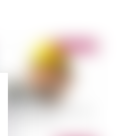
Publié le :
22/10/2020
MI et manquement du maître de l'ouvrage à
s obligations contractuelles