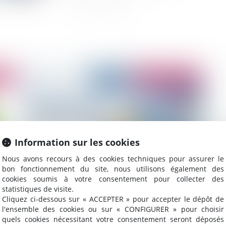
2020
Publié le :
30/10/2020
Information sur les cookies
Nous avons recours à des cookies techniques pour assurer le
bon fonctionnement du site, nous utilisons également des
cookies soumis à votre consentement pour collecter des
e
Journées des Barreaux du ressort de la Cour
CC
statistiques de visite.
d'Appel de Paris - Mercredi 29 et mercredi 30
se
Cliquez ci-dessous sur « ACCEPTER » pour accepter le dépôt de
septembre
l'ensemble des cookies ou sur « CONFIGURER » pour choisir
quels cookies nécessitant votre consentement seront déposés