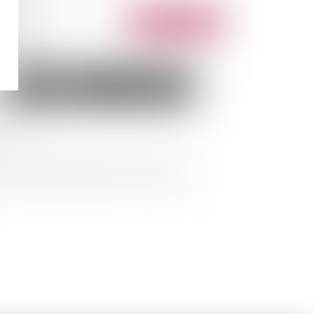
Publié le :
13/10/2020
il commercial et provisions sur charges