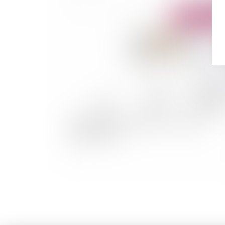
Publié le :
20/10/
Difficultés des entreprises : le recours au
mandat ad hoc