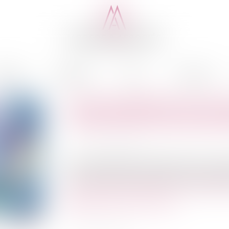
cédure
Médiation
Actus
Honoraires
Journées des Barreaux du re
- Mercredi 29 et mercredi 
Publié le :
30/10/2020
Me Laetitia WADIOU était présente aux Journée
dans le cadre d'une intervention le mardi 29 
réforme de la procédure civile : son intérê
Programme de la formation