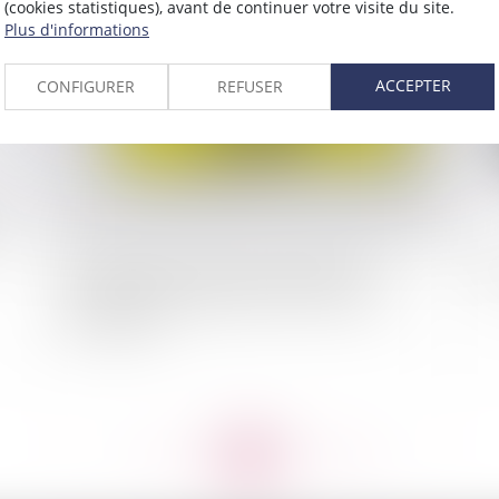
(cookies statistiques), avant de continuer votre visite du site.
Plus d'informations
2020
Publié le :
15/10/2020
ACCEPTER
CONFIGURER
REFUSER
Responsabilité civile professionnelle des
Ba
notaires et point de départ « flottant » de la
prescription
<<
<
...
194
195
196
197
198
199
200
...
>
>>