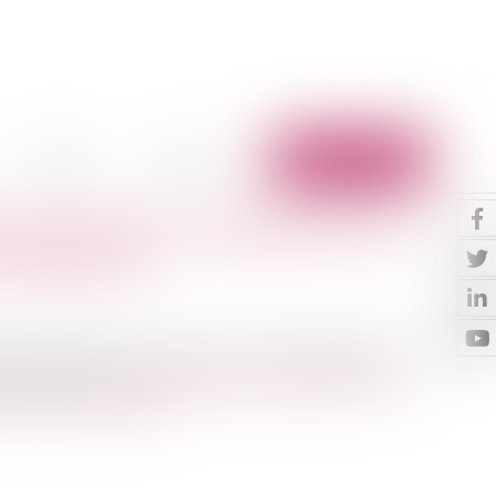
Vidéos
Contact
Espace client
ssort de la Cour d'Appel de Paris
30 septembre
s des Barreaux du ressort de la Cour d'Appel de Paris
septembre 2020 sur
la procédure participative dans la
ts et sa mise en œuvre
.