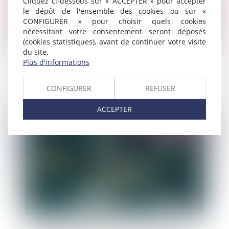
Cliquez ci-dessous sur « ACCEPTER » pour accepter
le dépôt de l'ensemble des cookies ou sur «
CONFIGURER » pour choisir quels cookies
nécessitant votre consentement seront déposés
(cookies statistiques), avant de continuer votre visite
du site.
De la qualification en droit de la consommation
Plus d'informations
CONFIGURER
REFUSER
ACCEPTER
Publié le :
07/06/2023
Un système de géolocalisation peut-il être