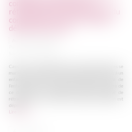
contexte de séparation : la
rétractation du consentement du
conjoint doit intervenir dans le
délai de deux mois
Auteur : BLEU Charlotte
Publié le :
06/06/2023
Source :
www.eurojuris.fr
Cass. 1re civ., 11 mai 2023, n° 21-17.737 Deux femmes se
marient en août 2015 et l’une d’elles donne naissance à un
enfant en janvier 2016. Devant Notaire, la mère de
l’enfant donne son consentement à l’adoption plénière de
ce dernier par son épouse puis une fois le délai de
rétractation de 2 mois passé, la requête en adoption est
déposé...
Lire la suite