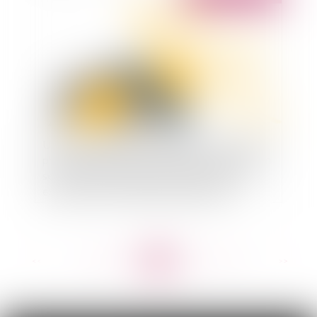
Un contrat de livraison et de pose de panneaux
photovoltaiques et de chauffe eau, avec mise en
service, peut constituer un contrat de vente
excluant alors le régime de garantie des
constructeurs
<<
<
...
108
109
110
111
112
113
114
...
>
>>