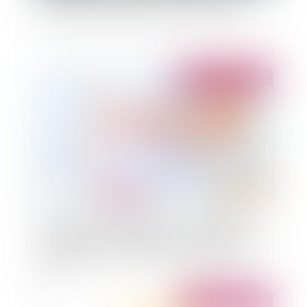
exploité comme preuve pour un licenciement ?
Publié le :
06/06/2023
L’adoption intrafamiliale dans un contexte de
séparation : la rétractation du consentement du
conjoint doit intervenir dans le délai de deux
mois
Publié le :
06/06/2023