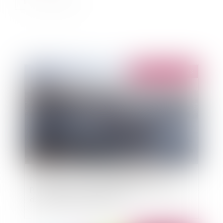
Publié le :
13/06/2023
L'article L 2125-3 du code général de la
propriété des personnes publiques : la fixation
de la redevance domaniale