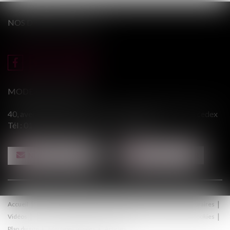
NOS DERNIERS TWEETS
MODERE & ASSOCIÉS
40, avenue du Général Leclerc - 94146 ALFORTVILLE cedex
Tél :
01 43 75 31 55
- Fax : 01 43 75 76 30
NOUS CONTACTER
NOUS LOCALISER
Accueil
Le cabinet
Équipe
Procédure
Médiation
Honoraires
Vidéos
Contact
Politique de confidentialité
Politique de cookies
Plan du site
Mentions légales
Articles