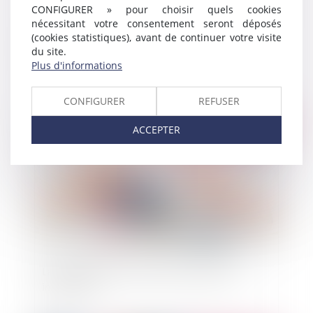
CONFIGURER » pour choisir quels cookies
nécessitant votre consentement seront déposés
(cookies statistiques), avant de continuer votre visite
Travaux en copropriété : la mise en oeuvre de
du site.
l'obligation de mise en concurrence
Plus d'informations
CONFIGURER
REFUSER
Publié le :
04/04/2022
ACCEPTER
La loi Lemoine sur l'assurance emprunteur
immobilier