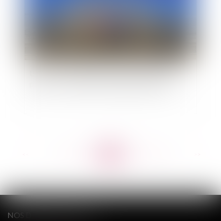
Litige né de l’exécution d’un marché de travaux
publics : compétence du juge administratif
<<
<
...
146
147
148
149
150
151
152
...
>
>>
NOS DERNIERS TWEETS