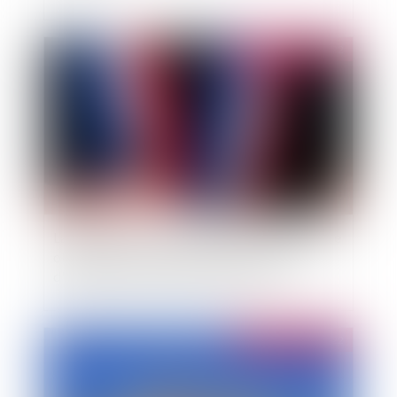
Publié le :
01/04/2022
La présidence d'un bureau de vote constitue une
obligation qu'un élu doit remplir sous peine
d'être déclaré démissionnaire d'office
Publié le :
31/03/2022