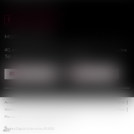
MODERE & ASSOCIÉS
40, avenue du Général Leclerc - 94146 ALFORTVILLE cedex
Tél :
01 43 75 31 55
- Fax : 01 43 75 76 30
NOUS CONTACTER
NOUS LOCALISER
Accueil
Le cabinet
Équipe
Procédure
Médiation
Honoraires
Vidéos
Contact
Politique de confidentialité
Politique de cookies
Plan du site
Mentions légales
Articles
Septeo Digital & Services © 2020