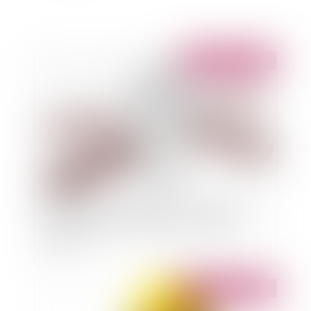
Publié le :
07/04/2022
Le liquidateur peut agir contre le créancier en
cas de contestation sérieuse de la créance
déclarée
Publié le :
05/04/2022