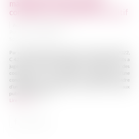
marché de travaux publics :
compétence du juge administratif
Auteur : CHENEDE Marie
Publié le :
31/03/2022
Source :
www.eurojuris.fr
Par un arrêt du 10 janvier 2022 (T Conf, 10 janvier 2022,
C 4231, Mentionné aux tables), le Tribunal des Conflits a
jugé que le recours subrogatoire formé par l’un des
coobligés qui s’est acquitté de l’intégralité d’une
condamnation prononcée à son encontre dans le cadre
d’un litige né de l’exécution d’un marché de travaux
publics, relève de la...
Lire la suite