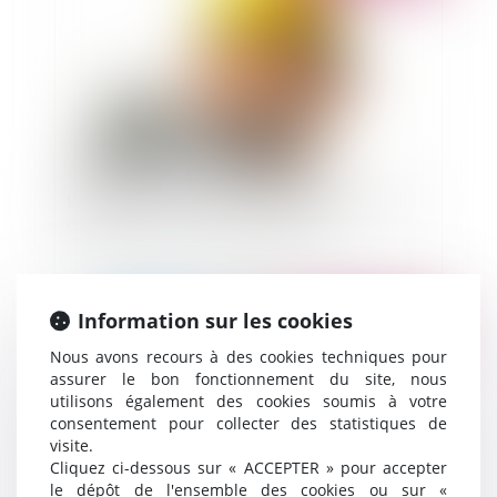
L'exception de subrogation exonère l'assureur
dommages ouvrages de sa garantie
Information sur les cookies
Publié le :
04/04/2022
Nous avons recours à des cookies techniques pour
assurer le bon fonctionnement du site, nous
utilisons également des cookies soumis à votre
consentement pour collecter des statistiques de
visite.
Cliquez ci-dessous sur « ACCEPTER » pour accepter
le dépôt de l'ensemble des cookies ou sur «