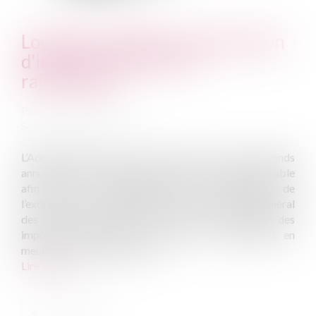
Location meublée et exonération
d'impôts si le loyer est
raisonnable
Publié le :
23/04/2014
Source :
www.eurojuris.fr
L’Administration vient de publier les deux plafonds
annuels en-deçà desquels le loyer est réputé raisonnable
afin que le contribuable puisse bénéficier de
l’exonération prévue par l’article 35 bis du Code général
des impôts. Selon l'article 35 bis du code général des
impôts, les personnes qui louent ou sous-louent en
meublé une ou plusieurs pièc...
Lire la suite