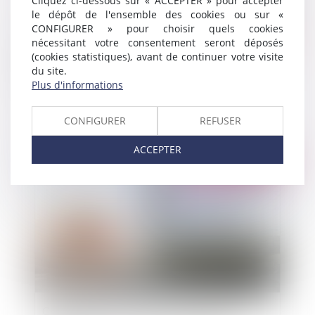
Cliquez ci-dessous sur « ACCEPTER » pour accepter
le dépôt de l'ensemble des cookies ou sur «
CONFIGURER » pour choisir quels cookies
nécessitant votre consentement seront déposés
(cookies statistiques), avant de continuer votre visite
du site.
Sauvetage d'un appel caduc pour expiration du
Plus d'informations
délai de conclusions
CONFIGURER
REFUSER
ACCEPTER
Publié le :
24/04/2014
Commentaires excessifs sur des clients et