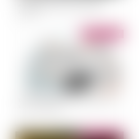
avertissement de la CNIL à l'encontre de
FONCIA
Publié le :
23/04/2014
Location meublée et exonération d'impôts si le
loyer est raisonnable
Publié le :
23/04/2014