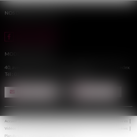
NOS DERNIERS TWEETS
MODERE & ASSOCIÉS
40, avenue du Général Leclerc - 94146 ALFORTVILLE cedex
Tél :
01 43 75 31 55
- Fax : 01 43 75 76 30
NOUS CONTACTER
NOUS LOCALISER
Accueil
Le cabinet
Équipe
Procédure
Médiation
Honoraires
Vidéos
Contact
Politique de confidentialité
Politique de cookies
Plan du site
Mentions légales
Articles