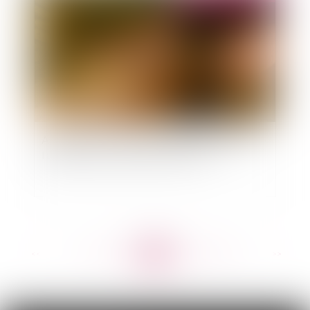
Adoption par le Sénat du projet de loi relatif à
l'artisanat, au commerce et aux TPE
<<
<
...
494
495
496
497
498
499
500
...
>
>>