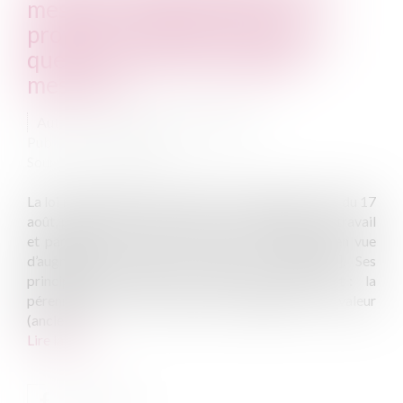
mesures d’urgence pour la
protection du pouvoir d’achat :
quelles sont les principales
mesures ?
Auteur : COLLOMB-LEFEVRE Edith
Publié le :
27/09/2022
Source :
www.eurojuris.fr
La loi n°2020-1158 du 16 août 2022, publiée au JO du 17
août, prévoit dans son chapitre I « valorisation du travail
et partage de la valeur » une série de mesures en vue
d’augmenter le pouvoir d’achat des salariés[1]. Ses
principales dispositions en faveur des salariés sont : la
pérennisation de la prime de partage de la valeur
(ancien...
Lire la suite