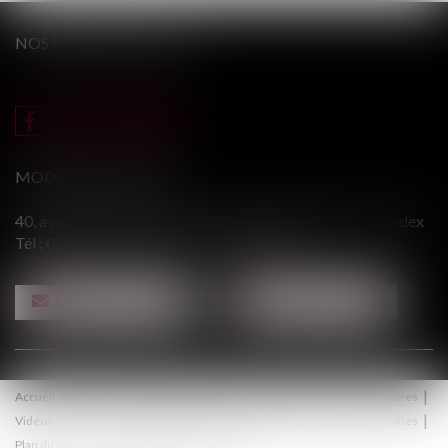
NOS DERNIERS TWEETS
MODERE & ASSOCIÉS
40, avenue du Général Leclerc - 94146 ALFORTVILLE cedex
Tél :
01 43 75 31 55
- Fax : 01 43 75 76 30
NOUS CONTACTER
NOUS LOCALISER
Accueil
Le cabinet
Équipe
Procédure
Médiation
Honoraires
Vidéos
Contact
Politique de confidentialité
Politique de cookies
Plan du site
Mentions légales
Articles