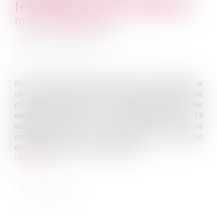
ferme la porte aux montages de
mise à disposition
Auteur : Delahousse Christophe
Publié le :
27/02/2026
Source :
www.eurojuris.fr
Par un arrêt du 21 janvier 2026 (n° 24-81.008), la
chambre criminelle de la Cour de cassation apporte une
clarification majeure quant à l’étendue du monopole des
experts-comptables issu de l’ordonnance du 19
septembre 1945. La Haute juridiction confirme la
condamnation pour exercice illégal de la profession
d’expert-comptable de la dirigeante d’...
Lire la suite