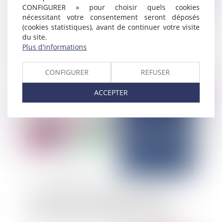
CONFIGURER » pour choisir quels cookies
nécessitant votre consentement seront déposés
(cookies statistiques), avant de continuer votre visite
L’employeur a-t-il le droit de contacter le
du site.
médecin traitant d’un salarié ?
Plus d'informations
CONFIGURER
REFUSER
Publié le :
03/03/2026
ACCEPTER
Garantie à première demande : le délai de
prescription de l’action en paiement court à
compter du jour de l’exigibilité de la garantie