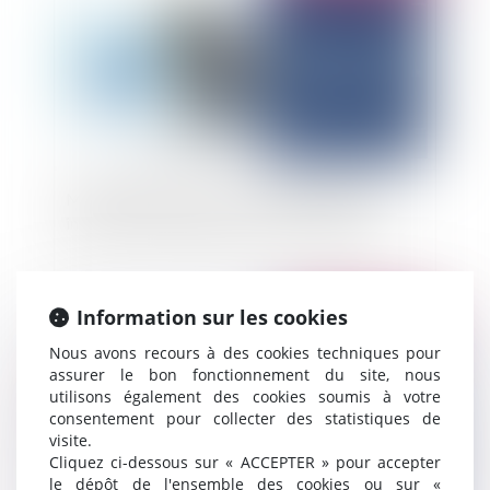
Manifestation sportive : l’organisateur doit
informer les participants sur les assurances
Information sur les cookies
Publié le :
05/03/2026
Nous avons recours à des cookies techniques pour
assurer le bon fonctionnement du site, nous
utilisons également des cookies soumis à votre
consentement pour collecter des statistiques de
visite.
Cliquez ci-dessous sur « ACCEPTER » pour accepter
le dépôt de l'ensemble des cookies ou sur «