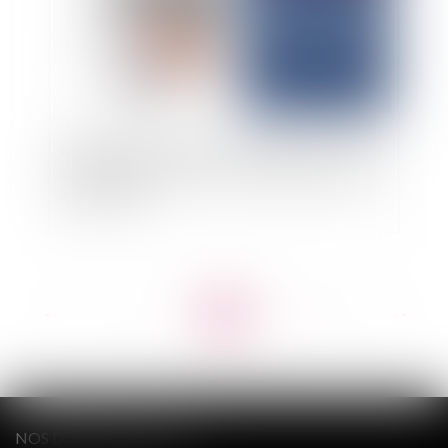
Monopole des experts-comptables : la Cour de
cassation ferme la porte aux montages de mise
à disposition
<<
<
...
5
6
7
8
9
10
11
...
>
>>
NOS DERNIERS TWEETS