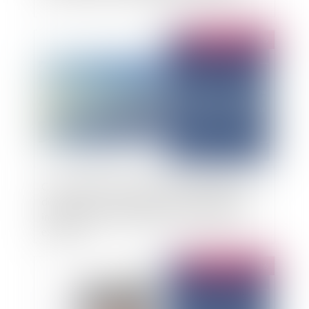
Publié le :
27/02/2026
Confirmation de l’exclusion de la garantie RC
décennale aux installations photovoltaïques
installées en surimposition d’une couverture
existante
Publié le :
27/02/2026