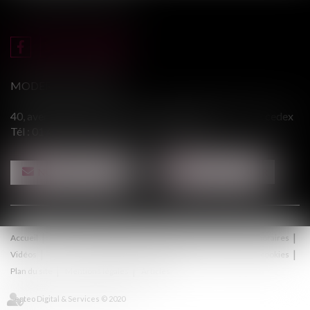
MODERE & ASSOCIÉS
40, avenue du Général Leclerc - 94146 ALFORTVILLE cedex
Tél :
01 43 75 31 55
- Fax : 01 43 75 76 30
NOUS CONTACTER
NOUS LOCALISER
Accueil
Le cabinet
Équipe
Procédure
Médiation
Honoraires
Vidéos
Contact
Politique de confidentialité
Politique de cookies
Plan du site
Mentions légales
Articles
Septeo Digital & Services © 2020