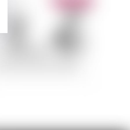
Publié le :
01/09/2011
ptures conventionnelles et licenciements
onomiques: faire preuve de discernement