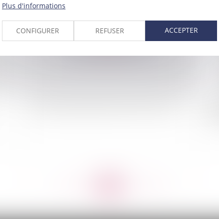
2011
Publié le :
01/09/2011
Plus d'informations
ACCEPTER
CONFIGURER
REFUSER
Nouveau régime juridique de l'éolien terrestre
Ru
éc
<<
<
...
689
690
691
692
693
694
695
...
>
>>