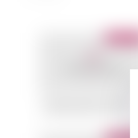
Publié le :
06/09/
Formation professionnelle: consultation du
comité d'entreprise avant le 1er octobre