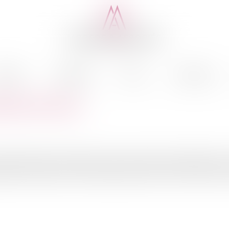
cédure
Médiation
Actus
Honoraires
lien terrestre
nvironnement de l’éolien terrestre, deux décrets modernisent le c
allations classées pour l'environnementLe décret n°2011-985 et le d