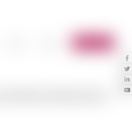
Vidéos
Contact
Espace client
adre réglementaire de l’installation des éoliennes.Les
écret n°2011-984 du 23 août 2011 définissent les rég...