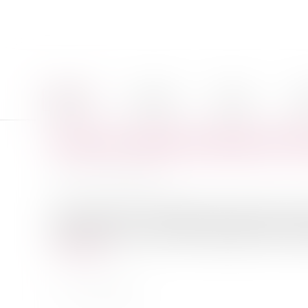
Accueil
Le cabinet
Équipe
Pro
Nouveau régime juridique de l'éo
Publié le :
01/09/2011
Source :
www.eurojuris.fr
Afin de favoriser le développement respectueux de l’e
éoliennes terrestres soumises à la législation des inst
Lire la suite