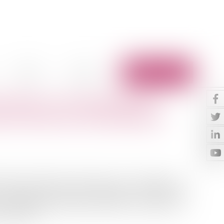
Vidéos
Contact
Espace client
divorce : l'articulation des
 de violences intrafamiliales
es dans lesquelles la séparation est la conséquence ou
es violences peuvent être physiques, économiques,
t compliquer la séparation effective du couple ou la
a vulnérab...