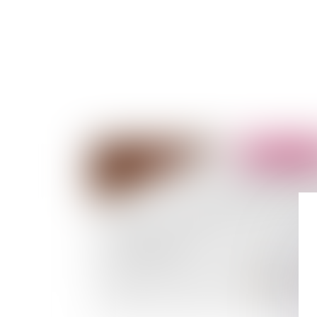
Publié le :
08/07/
Testament international : la langue d'écriture