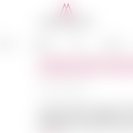
cédure
Médiation
Actus
Honoraires
Ordonnance de protection et 
procédures dans un contexte
Auteur : VEYRE Roxane
Publié le :
07/07/2022
Source :
www.eurojuris.fr
Il est malheureusement des situations familial
l’origine de violences intrafamiliales. C
psychologiques ou encore sexuelles et peuven
procédure de divorce, notamment en raison de l