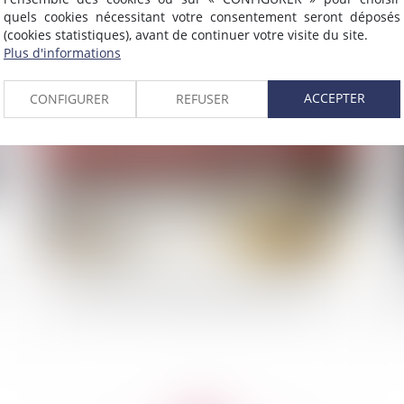
l'articulation des procédures dans un contexte
zo
quels cookies nécessitant votre consentement seront déposés
de violences intrafamiliales
(cookies statistiques), avant de continuer votre visite du site.
Plus d'informations
2022
Publié le :
06/07/2022
ACCEPTER
CONFIGURER
REFUSER
ne
La réémission d'un titre exécutoire après le
Loy
prononcé d'une décharge d'obligation de payer
cas