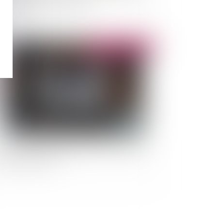
ne des 50 pas géométriques
Publié le :
05/07/2022
ers dus pendant la période covid : la cour de
sation a tranché !