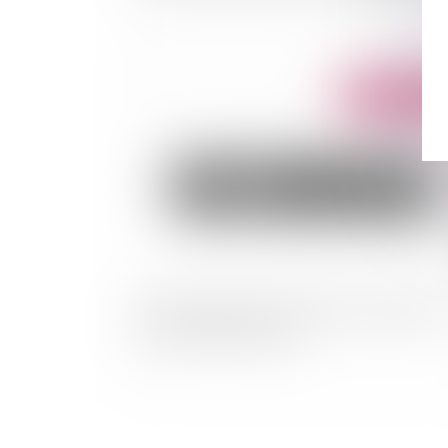
Publié le :
06/07/
Bail commercial et conditions de validité d'u
cession de droit au bail