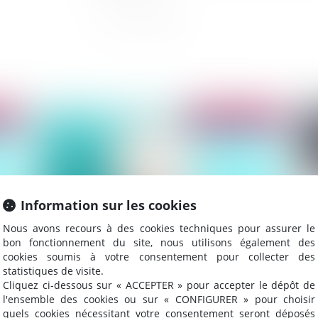
2014
Publié le :
27/03/2014
Information sur les cookies
Nous avons recours à des cookies techniques pour assurer le
bon fonctionnement du site, nous utilisons également des
cookies soumis à votre consentement pour collecter des
La charge de la preuve des heures
Qua
statistiques de visite.
supplémentaires en cas de litige en droit
du
Cliquez ci-dessous sur « ACCEPTER » pour accepter le dépôt de
l'ensemble des cookies ou sur « CONFIGURER » pour choisir
français et espagnol
quels cookies nécessitant votre consentement seront déposés