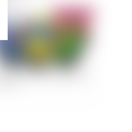
Publié le :
26/03/2014
s parts sociales d'une personne publique sont
isissables