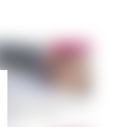
Publié le :
27/03/2014
lification d'un marché public par le critère
 caractère onéreux du contrat