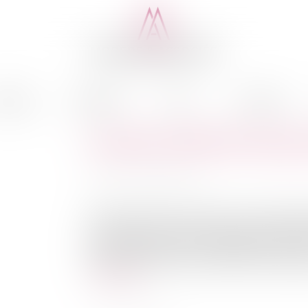
cédure
Médiation
Actus
Honoraires
Les parts sociales d'une per
Publié le :
26/03/2014
Source :
www.eurojuris.fr
Cession forcée des actions d'une personne
insaisissabilité des biens des personnes publi
retrait suivi d'un retrait obligatoire visan
titulaire de 0,025 % de ces actions a contesté la
Lire la suite