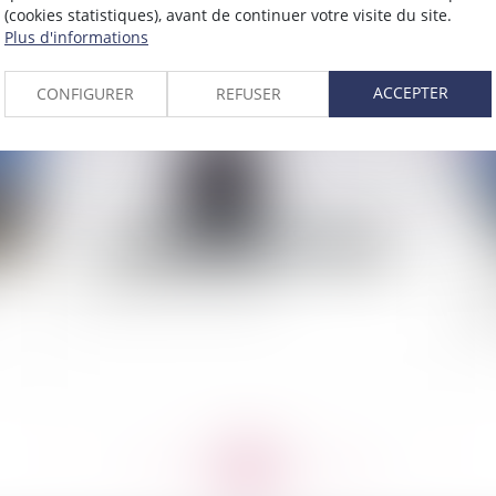
(cookies statistiques), avant de continuer votre visite du site.
Plus d'informations
2014
Publié le :
26/03/2014
ACCEPTER
CONFIGURER
REFUSER
Le nouveau CCAG est arrivé
Le
sa
<<
<
...
501
502
503
504
505
506
507
...
>
>>