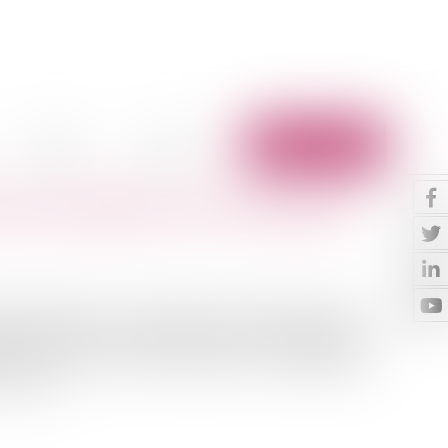
Vidéos
Contact
Espace client
sonne publique sont saisissables
 publique dans le capital d'une société privée et
ques. Dans le cadre d'une procédure d'offre publique de
t les actions d'une société anonyme, un Département,
 procéd...