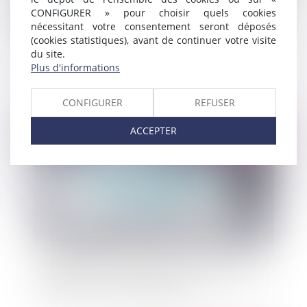
CONFIGURER » pour choisir quels cookies
nécessitant votre consentement seront déposés
(cookies statistiques), avant de continuer votre visite
Employeur : quelle conduite tenir en cas
du site.
d’information d’un éventuel harcèlement ?
Plus d'informations
CONFIGURER
REFUSER
Publié le :
30/03/2020
ACCEPTER
Quelles sont les conséquences de l’épidémie de
COVID 19 en droit des sociétés ?