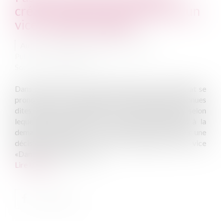
créatrice de droits entachée d'un
vice « danthonysable »
Auteur : VARRON CHARRIER Capucine
Publié le :
30/03/2020
Source :
www.eurojuris.fr
Dans sa décision du 7 février 2020, le Conseil d’État se
prononce sur la conciliation des jurisprudences connues
dites Ternon et Danthony en posant le principe selon
lequel l’administration, de sa propre initiative ou à la
demande d’un tiers, ne peut pas retirer ou abroger une
décision créatrice de droit affectée d’un vice
«Danthonysable », même...
Lire la suite