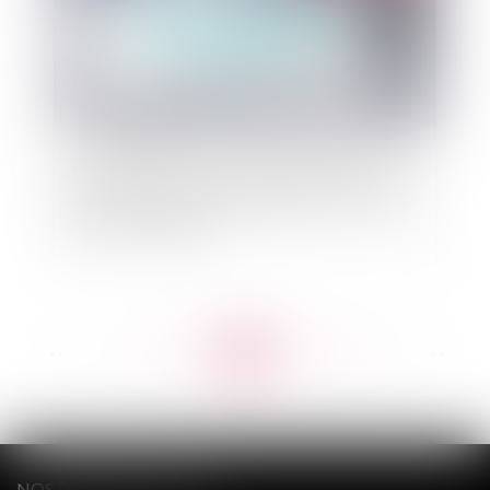
Comment tenir les assemblées générales des
sociétés et respecter les délais dans le contexte
de la crise sanitaire ?
<<
<
...
221
222
223
224
225
226
227
...
>
>>
NOS DERNIERS TWEETS