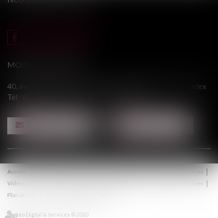
MODERE & ASSOCIÉS
40, avenue du Général Leclerc - 94146 ALFORTVILLE cedex
Tél :
01 43 75 31 55
- Fax : 01 43 75 76 30
NOUS CONTACTER
NOUS LOCALISER
Accueil
Le cabinet
Équipe
Procédure
Médiation
Honoraires
Vidéos
Contact
Politique de confidentialité
Politique de cookies
Plan du site
Mentions légales
Articles
Septeo Digital & Services © 2020