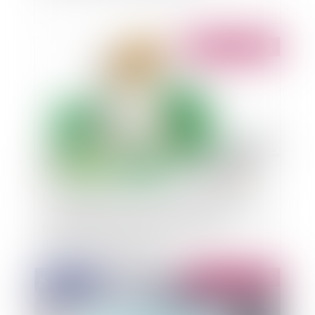
Publié le :
30/03/2020
Les obligations de la commune en matière de
raccordement au réseau des habitations de son
territoire, en l’absence d’un schéma de
distribution d’eau potable
Publié le :
30/03/2020