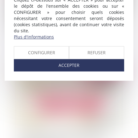
le dépôt de l'ensemble des cookies ou sur «
CONFIGURER » pour choisir quels cookies
nécessitant votre consentement seront déposés
(cookies statistiques), avant de continuer votre visite
du site.
La gestion patrimoniale des collectivités et la
Plus d'informations
prudence dans les opérations de revente
CONFIGURER
REFUSER
ACCEPTER
Publié le :
06/05/2019
Prescription de l’action en paiement contre