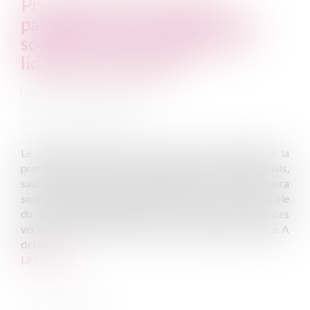
Prescription de l’action en
paiement contre l’associé de la
société civile immobilière en
liquidation judiciaire
Auteur : PROVANSAL Alain
Publié le :
06/05/2019
Source :
www.eurojuris.fr
Le titulaire d’une créance qui se trouve confronté à la
procédure collective de son débiteur doit, dans les délais,
sauf relevé de forclusion, déclarer sa créance qui sera
soumise à la procédure de vérification et, sous contrôle
du juge-commissaire, figurera sur l’état des créances
vérifiées et admises dressé par le mandataire judiciaire. A
défa...
Lire la suite