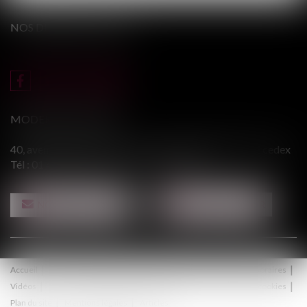
NOS DERNIERS TWEETS
MODERE & ASSOCIÉS
40, avenue du Général Leclerc - 94146 ALFORTVILLE cedex
Tél :
01 43 75 31 55
- Fax : 01 43 75 76 30
NOUS CONTACTER
NOUS LOCALISER
Accueil
Le cabinet
Équipe
Procédure
Médiation
Honoraires
Vidéos
Contact
Politique de confidentialité
Politique de cookies
Plan du site
Mentions légales
Articles