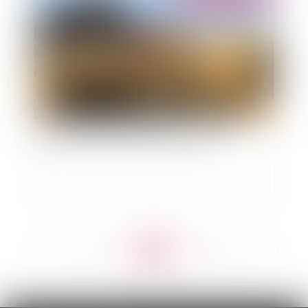
Sécheresse : les premières restrictions
<<
<
...
263
264
265
266
267
268
269
...
>
>>