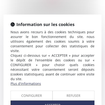
Information sur les cookies
Nous avons recours à des cookies techniques pour
Quel régime matrimonial choisir ?
assurer le bon fonctionnement du site, nous
utilisons également des cookies soumis à votre
consentement pour collecter des statistiques de
visite.
Cliquez ci-dessous sur « ACCEPTER » pour accepter
Publié le :
23/12/2009
le dépôt de l'ensemble des cookies ou sur «
CONFIGURER » pour choisir quels cookies
nécessitant votre consentement seront déposés
(cookies statistiques), avant de continuer votre visite
du site.
Plus d'informations
CONFIGURER
REFUSER