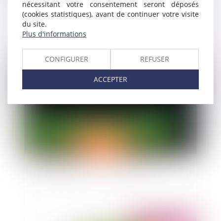
nécessitant votre consentement seront déposés
Quel régime fiscal applicable à la prestation
(cookies statistiques), avant de continuer votre visite
compensatoire ?
du site.
Plus d'informations
CONFIGURER
REFUSER
Publié le :
24/10/2013
ACCEPTER
La réglementation sur le travail de nuit