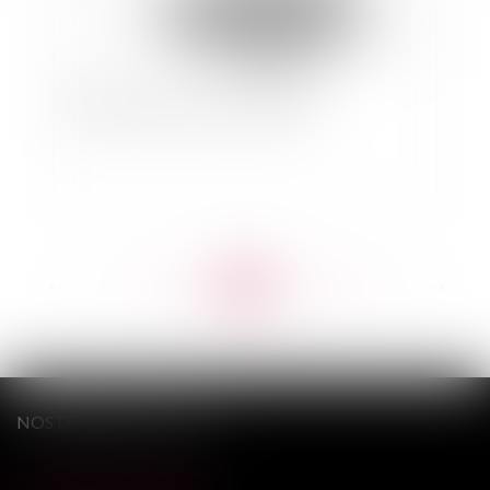
Plafonnement des frais bancaires
<<
<
...
528
529
530
531
532
533
534
...
>
>>
NOS DERNIERS TWEETS