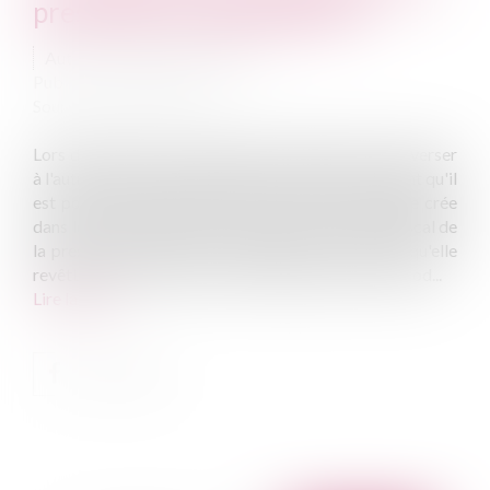
prestation compensatoire ?
Auteur : DAUPTAIN François
Publié le :
24/10/2013
Source :
www.eurojuris.fr
Lors d’un divorce, l'un des époux peut être tenu de verser
à l'autre une prestation destinée à compenser, autant qu'il
est possible, la disparité que la rupture du mariage crée
dans les conditions de vie respectives.Le régime fiscal de
la prestation compensatoire dépend de la forme qu'elle
revêtLors d’un divorce, en vertu de l’article 270 du cod...
Lire la suite