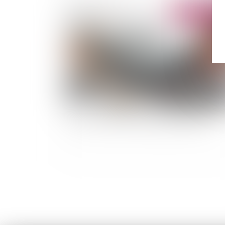
Publié le :
06/05/
Qu’est-ce que le prêt viager hypothécaire ?