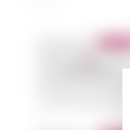
Publié le :
11/05/
Le rapport annuel du Médiateur européen