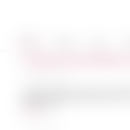
Accueil
Le cabinet
Équipe
Pro
Le rapport annuel du Médiateur
Publié le :
11/05/2010
Source :
www.eurojuris.fr
Le Médiateur européen a présenté le 29 avril 2010, s
documents.Le Médiateur européen appelle l’UE à pl
2009.Au cours de c...
Lire la suite