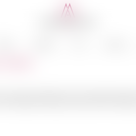
cédure
Médiation
Actus
Honoraires
 européen
on rapport annuel 2009. Plus d'un tiers des plaintes adressées
us de transparenceLe Médiateur européen, Nikiforos Diamandour