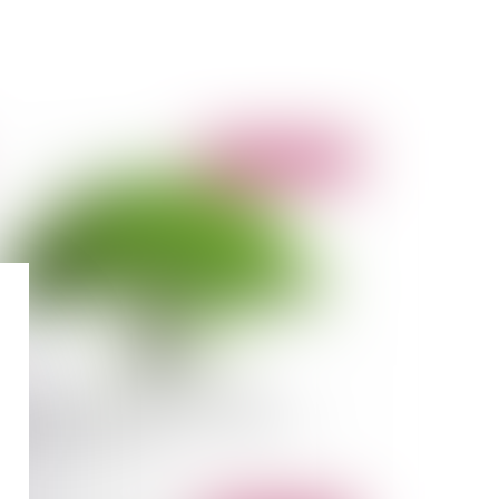
Publié le :
07/05/2010
Assemblée vote contre la possibilité
expérimenter des péages urbains dans les
andes agglomérations