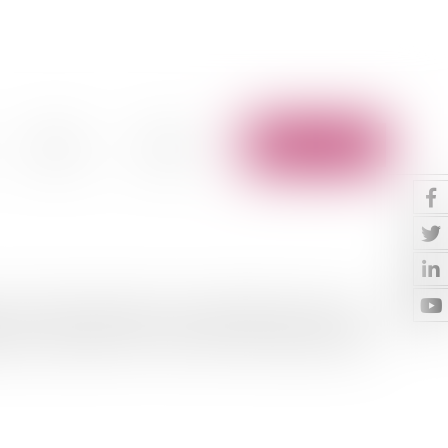
Vidéos
Contact
Espace client
 l'an dernier portaient sur des problèmes d'accès aux
ous a présenté le 29 avril 2010 son rapport annuel