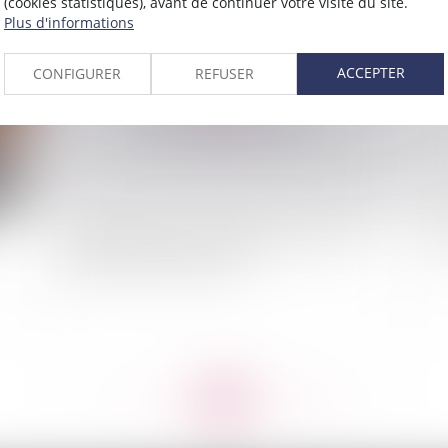
(cookies statistiques), avant de continuer votre visite du site.
Plus d'informations
2010
Publié le :
05/05/2010
ACCEPTER
CONFIGURER
REFUSER
Harcèlement au travail: signature d'un accord
Su
national interprofessionnel
<<
<
...
775
776
777
778
779
780
781
...
>
>>