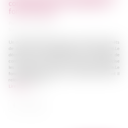
contrôle des arrêts maladie des
fonctionnaires
Publié le :
07/10/2014
Source :
www.eurojuris.fr
Un décret renforçant la procédure de contrôle des arrêts
de maladie des fonctionnaires vient d'être publié.Le
décret du 3 octobre 2014 relatif à la procédure de
contrôle des arrêts de maladie des fonctionnaires précise
les conditions d'octroi d'un congé de maladie.Le
fonctionnaire doit transmettre à l'administration dont il
relève un avis d'inte...
Lire la suite