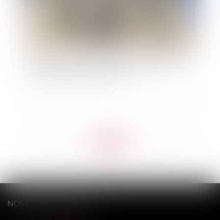
Détachement d'un fonctionnaire et intégration
dans l'administration d'accueil
<<
<
...
469
470
471
472
473
474
475
...
>
>>
NOS DERNIERS TWEETS