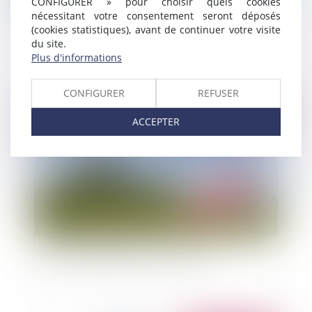
CONFIGURER » pour choisir quels cookies
nécessitant votre consentement seront déposés
L’astreinte et le temps de travail effectif
(cookies statistiques), avant de continuer votre visite
du site.
Plus d'informations
CONFIGURER
REFUSER
Publié le :
06/10/2014
ACCEPTER
Droit de préemption et rétractation