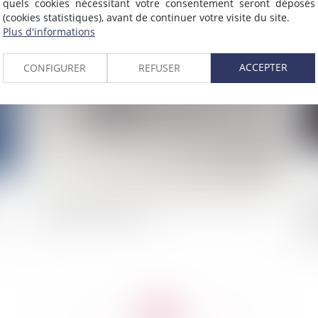
quels cookies nécessitant votre consentement seront déposés
(cookies statistiques), avant de continuer votre visite du site.
Plus d'informations
2025
Publié le :
28/02/2025
ACCEPTER
CONFIGURER
REFUSER
Vidéo : comment un avocat peut-il accepter de
Ind
 à
défendre un monstre ?
d’
soc
<<
<
...
42
43
44
45
46
47
48
...
>
>>