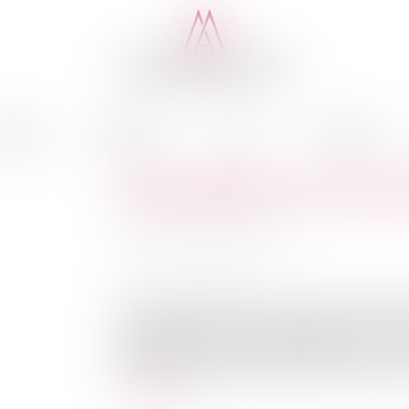
cédure
Médiation
Actus
Honoraires
Responsabilité, cours d’ea
Auteur : DROUINEAU 1927
Publié le :
04/03/2025
Source :
www.eurojuris.fr
De manière générale, le maître de l’ouvrag
dommages que les ouvrages publics dont il a la
existence que de leur fonctionnement. Le 7 
importante inondation frappant trois propriétés.
Lire la suite