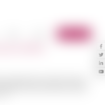
Vidéos
Contact
Espace client
u busés et GEMAPI
e est responsable, même en l’absence de faute, des
 garde peuvent causer aux tiers tant en raison de leur
juin 2018, la crue d’un cours d'eau busé a causé une
 Les...