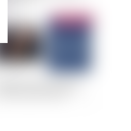
Publié le :
27/02/2025
épendance de l’avocat : la participation
investisseurs purement financiers dans une
iété d’avocats peut être interdite