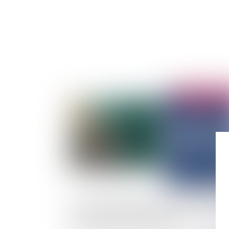
Publié le :
04/03/
Zones de mouillage et d’équipements légers :
soumission au régime des espaces
remarquables de la loi Littoral