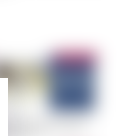
Publié le :
04/03/2025
utionnement de l'article 1799-1 alinéa 3 du
e civil et créance du maître de l'ouvrage :
mpensation ne vaut !