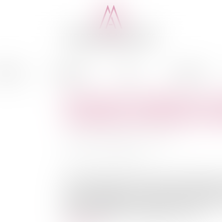
cédure
Médiation
Actus
Honoraires
Révocation injustifiée d'un 
condamnés à indemniser le 
Auteur : Delahousse Christophe
Publié le :
13/06/2023
Source :
www.eurojuris.fr
Dans certaines sociétés (comme les SARL, SNC 
cela peut entraîner le versement de dommages-
graves du dirigeant ou la nécessité de préserve
qui doit indemniser le dirigeant en cas de...