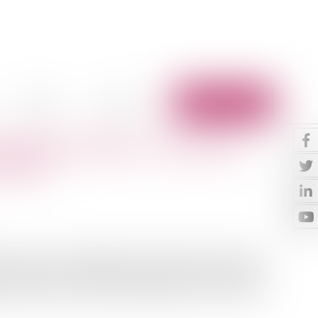
Vidéos
Contact
Espace client
dirigeant de SARL : les associés
gérant
ou SCS), si un dirigeant est révoqué sans juste motif,
intérêts. La révocation doit être basée sur des fautes
r l'intérêt de la société. Normalement, c'est la société