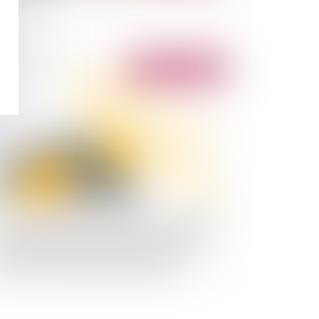
Publié le :
06/06/2023
 contrat de livraison et de pose de panneaux
otovoltaiques et de chauffe eau, avec mise en
vice, peut constituer un contrat de vente
cluant alors le régime de garantie des
nstructeurs