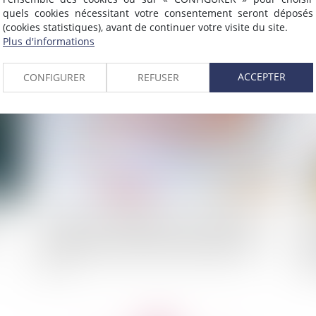
n
les associés condamnés à indemniser le gérant
quels cookies nécessitant votre consentement seront déposés
(cookies statistiques), avant de continuer votre visite du site.
Plus d'informations
2023
Publié le :
06/06/2023
ACCEPTER
CONFIGURER
REFUSER
L’adoption intrafamiliale dans un contexte de
Un
?
séparation : la rétractation du consentement du
ph
conjoint doit intervenir dans le délai de deux
ser
mois
ex
co