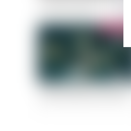
propriété des personnes publiques : la fixatio
de la redevance domaniale
Publié le :
07/06/
Un système de géolocalisation peut-il être
exploité comme preuve pour un licenciement 