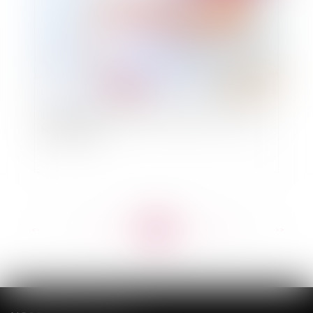
L’adoption de l’enfant du conjoint par un couple
homosexuel
<<
<
...
471
472
473
474
475
476
477
...
>
>>