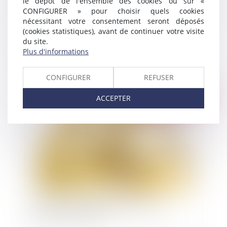
le dépôt de l'ensemble des cookies ou sur «
CONFIGURER » pour choisir quels cookies
nécessitant votre consentement seront déposés
(cookies statistiques), avant de continuer votre visite
L’UFC-Que Choisir lance la première action de
du site.
groupe contre FONCIA GROUPE
Plus d'informations
CONFIGURER
REFUSER
ACCEPTER
Publié le :
30/09/2014
« Acte de prêt authentique : parce que le
mandant le veut bien »