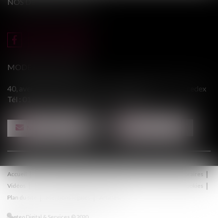
NOS DERNIERS TWEETS
MODERE & ASSOCIÉS
40, avenue du Général Leclerc - 94146 ALFORTVILLE cedex
Tél :
01 43 75 31 55
- Fax : 01 43 75 76 30
NOUS CONTACTER
NOUS LOCALISER
Accueil
Le cabinet
Équipe
Procédure
Médiation
Honoraires
Vidéos
Contact
Politique de confidentialité
Politique de cookies
Plan du site
Mentions légales
Articles
Septeo Digital & Services © 2020