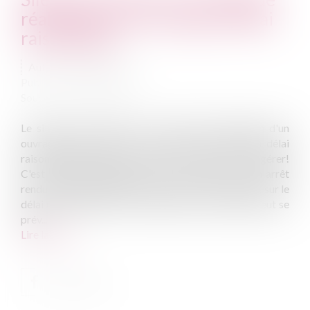
réalisation d'un ouvrage et délai
raisonnable
Auteur : FIAT Sandrine
Publié le :
30/09/2014
Source :
www.eurojuris.fr
Le silence d'un contrat sur le délai de réalisation d'un
ouvrage ne permet pas la livraison au-delà d'un délai
raisonnable.Marché sans délai: il ne faut pas exagérer!
C'est que vient de juger le Conseil d'Etat dans un arrêt
rendu le 04 juillet 2014.Dans le silence d'un contrat sur le
délai de réalisation d'un ouvrage, un contractant peut se
prév...
Lire la suite