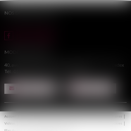
NOS DERNIERS TWEETS
MODERE & ASSOCIÉS
40, avenue du Général Leclerc - 94146 ALFORTVILLE cedex
Tél :
01 43 75 31 55
- Fax : 01 43 75 76 30
NOUS CONTACTER
NOUS LOCALISER
Accueil
Le cabinet
Équipe
Procédure
Médiation
Honoraires
Vidéos
Contact
Politique de confidentialité
Politique de cookies
Plan du site
Mentions légales
Articles